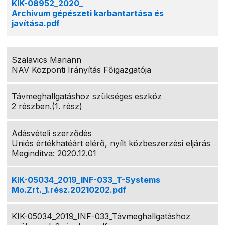
KIK-08952_2020_
Archivum gépészeti karbantartása és
javítása.pdf
Szalavics Mariann
NAV Központi Irányítás Főigazgatója
Távmeghallgatáshoz szükséges eszköz
2 részben.(1. rész)
Adásvételi szerződés
Uniós értékhatéárt elérő, nyílt közbeszerzési eljárás
Megindítva: 2020.12.01
KIK-05034_2019_INF-033_T-Systems
Mo.Zrt._1.rész.20210202.pdf
KIK-05034_2019_INF-033_Távmeghallgatáshoz