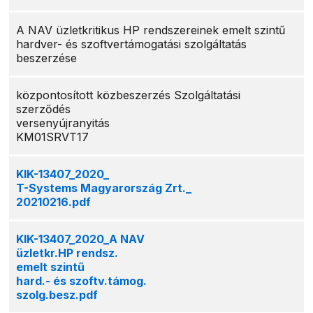
A NAV üzletkritikus HP rendszereinek emelt szintű
hardver- és szoftvertámogatási szolgáltatás
beszerzése
központosított közbeszerzés Szolgáltatási
szerződés
versenyújranyitás
KM01SRVT17
KIK-13407_2020_
T-Systems Magyarország Zrt._
20210216.pdf
KIK-13407_2020_A NAV
üzletkr.HP rendsz.
emelt szintű
hard.- és szoftv.támog.
szolg.besz.pdf