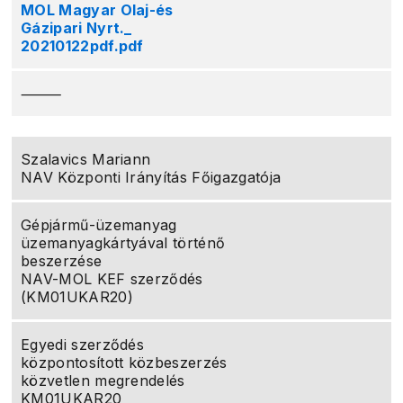
MOL Magyar Olaj-és
Gázipari Nyrt._
20210122pdf.pdf
⸻
Szalavics Mariann
NAV Központi Irányítás Főigazgatója
Gépjármű-üzemanyag
üzemanyagkártyával történő
beszerzése
NAV-MOL KEF szerződés
(KM01UKAR20)
Egyedi szerződés
központosított közbeszerzés
közvetlen megrendelés
KM01UKAR20