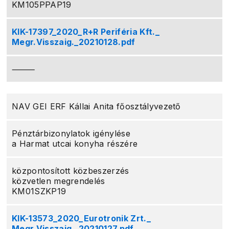
KM105PPAP19
KIK-17397_2020_R+R Periféria Kft._
Megr.Visszaig._20210128.pdf
⸻
NAV GEI ERF Kállai Anita főosztályvezető
Pénztárbizonylatok igénylése
a Harmat utcai konyha részére
központosított közbeszerzés
közvetlen megrendelés
KM01SZKP19
KIK-13573_2020_Eurotronik Zrt._
Megr.Visszaig._20210127.pdf