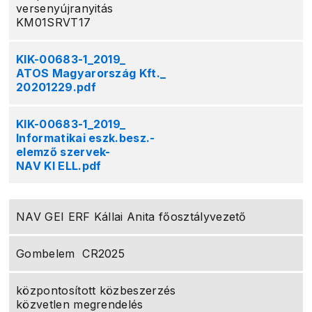
versenyújranyitás
KM01SRVT17
KIK-00683-1_2019_
ATOS Magyarország Kft._
20201229.pdf
KIK-00683-1_2019_
Informatikai eszk.besz.-
elemző szervek-
NAV KI ELL.pdf
NAV GEI ERF Kállai Anita főosztályvezető
Gombelem CR2025
központosított közbeszerzés
közvetlen megrendelés