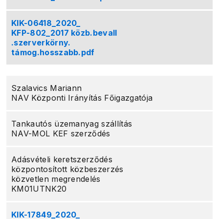
KIK-06418_2020_
KFP-802_2017 közb.bevall
.szerverkörny.
támog.hosszabb.pdf
Szalavics Mariann
NAV Központi Irányítás Főigazgatója
Tankautós üzemanyag szállítás
NAV-MOL KEF szerződés
Adásvételi keretszerződés
központosított közbeszerzés
közvetlen megrendelés
KM01UTNK20
KIK-17849_2020_