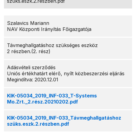
szüks.eszk.2.részben.pdf
Szalavics Mariann
NAV Központi Irányítás Főigazgatója
Távmeghallgatáshoz szükséges eszköz
2 részben.(2. rész)
Adásvételi szerződés
Uniós értékhatárt elérő, nyílt közbeszerzési eljárás
Megindítva: 2020.12.01
KIK-05034_2019_INF-033_T-Systems
Mo.Zrt._2.rész.20210202.pdf
KIK-05034_2019_INF-033_Távmeghallgatáshoz
szüks.eszk.2.részben.pdf