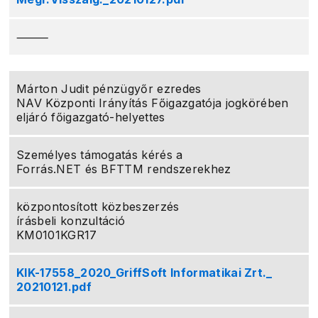
⸻
Márton Judit pénzügyőr ezredes
NAV Központi Irányítás Főigazgatója jogkörében
eljáró főigazgató-helyettes
Személyes támogatás kérés a
Forrás.NET és BFTTM rendszerekhez
központosított közbeszerzés
írásbeli konzultáció
KM0101KGR17
KIK-17558_2020_GriffSoft Informatikai Zrt._
20210121.pdf