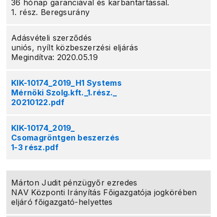
36 hónap garanciával és karbantartással.
1. rész. Beregsurány
Adásvételi szerződés
uniós, nyílt közbeszerzési eljárás
Megindítva: 2020.05.19
KIK-10174_2019_H1 Systems
Mérnöki Szolg.kft._1.rész._
20210122.pdf
KIK-10174_2019_
Csomagröntgen beszerzés
1-3 rész.pdf
Márton Judit pénzügyőr ezredes
NAV Központi Irányítás Főigazgatója jogkörében
eljáró főigazgató-helyettes