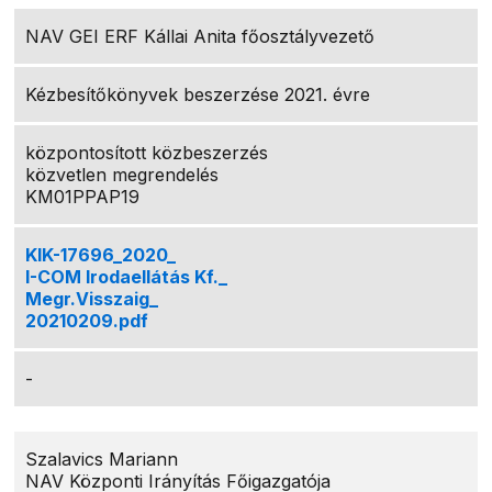
NAV GEI ERF Kállai Anita főosztályvezető
Kézbesítőkönyvek beszerzése 2021. évre
központosított közbeszerzés
közvetlen megrendelés
KM01PPAP19
KIK-17696_2020_
I-COM Irodaellátás Kf._
Megr.Visszaig_
20210209.pdf
-
Szalavics Mariann
NAV Központi Irányítás Főigazgatója