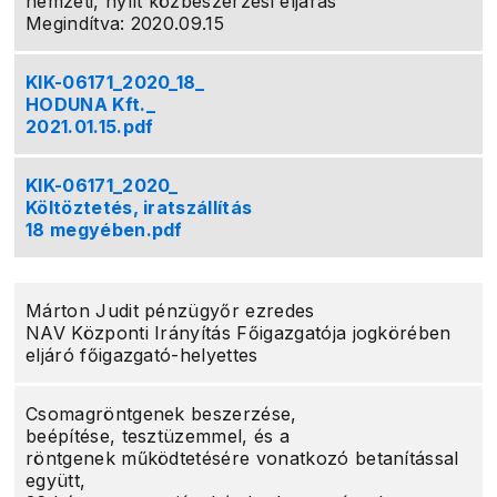
nemzeti, nyílt közbeszerzési eljárás
Megindítva: 2020.09.15
KIK-06171_2020_18_
HODUNA Kft._
2021.01.15.pdf
KIK-06171_2020_
Költöztetés, iratszállítás
18 megyében.pdf
Márton Judit pénzügyőr ezredes
NAV Központi Irányítás Főigazgatója jogkörében
eljáró főigazgató-helyettes
Csomagröntgenek beszerzése,
beépítése, tesztüzemmel, és a
röntgenek működtetésére vonatkozó betanítással
együtt,