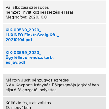
Vállalkozási szerződés
nemzeti, nyílt közbeszerzési eljárás
Megindítva: 2020.10.01
KIK-03569_2020_
LUXINFO Elektr.Szolg.Kft._
20210104.pdf
KIK-03569_2020_
Ügyfélhívó rendsz.karb.
és jav.pdf
Márton Judit pénzügyőr ezredes
NAV Központi Irányítás Főigazgatója jogkörében
eljáró főigazgató-helyettes
Költöztetés, iratszállítás
18 megyében