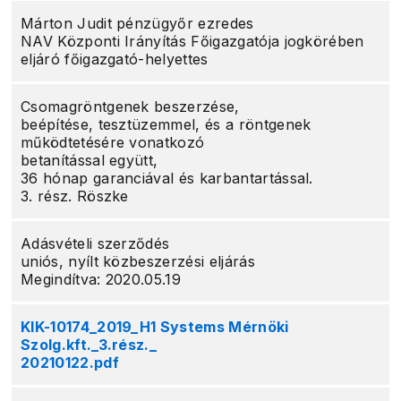
Márton Judit pénzügyőr ezredes
NAV Központi Irányítás Főigazgatója jogkörében
eljáró főigazgató-helyettes
Csomagröntgenek beszerzése,
beépítése, tesztüzemmel, és a röntgenek
működtetésére vonatkozó
betanítással együtt,
36 hónap garanciával és karbantartással.
3. rész. Röszke
Adásvételi szerződés
uniós, nyílt közbeszerzési eljárás
Megindítva: 2020.05.19
KIK-10174_2019_H1 Systems Mérnöki
Szolg.kft._3.rész._
20210122.pdf