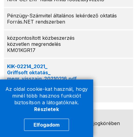
Pénzügy-Számvitel általános lekérdező oktatás
Forrás.NET rendszerben
központosított közbeszerzés
közvetlen megrendelés
KM01KGR17
KIK-02214_2021_
Griffsoft oktatás_
megr_visszaig_20210216.pdf
Az oldal cookie-kat használ, hogy
-
minél több hasznos funkciót
biztosítson a látogatóknak.
Részletek
Márton Judit pénzügyőr ezredes
NAV Központi Irányítás Főigazgatója jogkörében
Elfogadom
eljáró főigazgató-helyettes