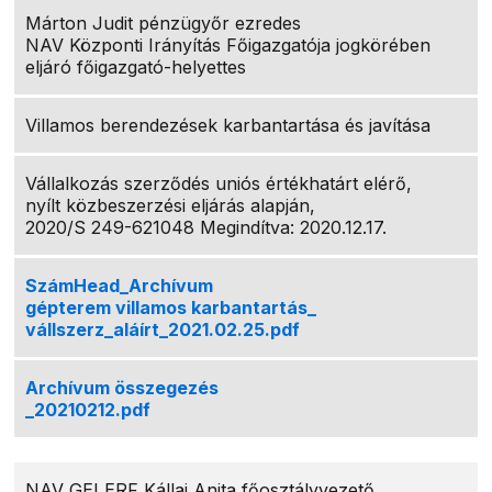
Márton Judit pénzügyőr ezredes
NAV Központi Irányítás Főigazgatója jogkörében
eljáró főigazgató-helyettes
Villamos berendezések karbantartása és javítása
Vállalkozás szerződés uniós értékhatárt elérő,
nyílt közbeszerzési eljárás alapján,
2020/S 249-621048 Megindítva: 2020.12.17.
SzámHead_Archívum
gépterem villamos karbantartás_
vállszerz_aláírt_2021.02.25.pdf
Archívum összegezés
_20210212.pdf
NAV GEI ERF Kállai Anita főosztályvezető