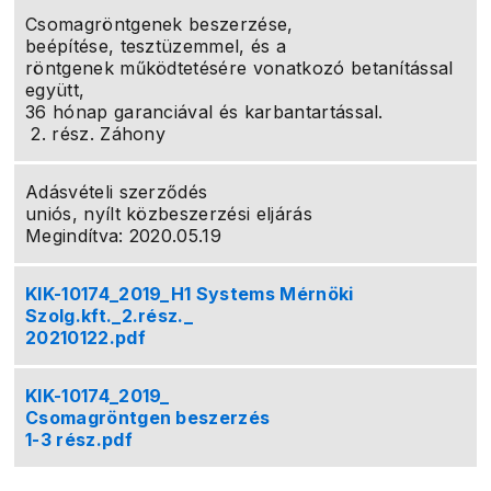
Csomagröntgenek beszerzése,
beépítése, tesztüzemmel, és a
röntgenek működtetésére vonatkozó betanítással
együtt,
36 hónap garanciával és karbantartással.
2. rész. Záhony
Adásvételi szerződés
uniós, nyílt közbeszerzési eljárás
Megindítva: 2020.05.19
KIK-10174_2019_H1 Systems Mérnöki
Szolg.kft._2.rész._
20210122.pdf
KIK-10174_2019_
Csomagröntgen beszerzés
1-3 rész.pdf