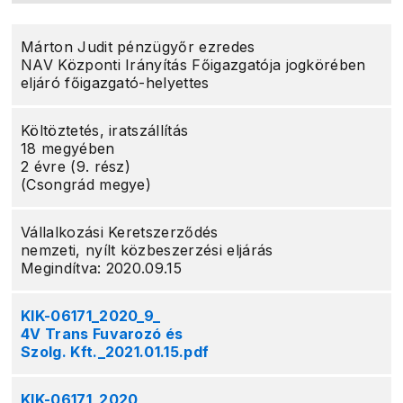
Márton Judit pénzügyőr ezredes
NAV Központi Irányítás Főigazgatója jogkörében
eljáró főigazgató-helyettes
Költöztetés, iratszállítás
18 megyében
2 évre (9. rész)
(Csongrád megye)
Vállalkozási Keretszerződés
nemzeti, nyílt közbeszerzési eljárás
Megindítva: 2020.09.15
KIK-06171_2020_9_
4V Trans Fuvarozó és
Szolg. Kft._2021.01.15.pdf
KIK-06171_2020_