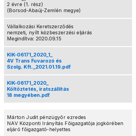
2 évre (1. rész)
(Borsod-Abaúj-Zemlén megye)
Vállalkozási Keretszerződés
nemzeti, nyílt közbeszerzési eljárás
Megindítva: 2020.09.15
KIK-06171_2020_1_
4V Trans Fuvarozó és
Szolg. Kft._2021.01.19.pdf
KIK-06171_2020_
Költöztetés, iratszállítás
18 megyében.pdf
Márton Judit pénzügyőr ezredes
NAV Központi Irányítás Főigazgatója jogkörében
eljáró főigazgató-helyettes