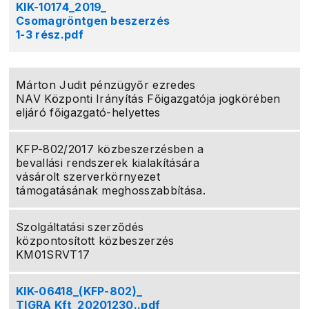
KIK-10174_2019_
Csomagröntgen beszerzés
1-3 rész.pdf
Márton Judit pénzügyőr ezredes
NAV Központi Irányítás Főigazgatója jogkörében
eljáró főigazgató-helyettes
KFP-802/2017 közbeszerzésben a
bevallási rendszerek kialakítására
vásárolt szerverkörnyezet
támogatásának meghosszabbítása.
Szolgáltatási szerződés
központosított közbeszerzés
KM01SRVT17
KIK-06418_(KFP-802)_
TIGRA Kft_20201230..pdf