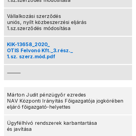
1.sz.szerződés módosítása
Vállalkozási szerződés
uniós, nyílt közbeszerzési eljárás
1.sz.szerződés módosítása
KIK-13658_2020_
OTIS Felvonó Kft._3.rész._
1.sz. szerz.mód.pdf
⸻
Márton Judit pénzügyőr ezredes
NAV Központi Irányítás Főigazgatója jogkörében
eljáró főigazgató-helyettes
Ügyfélhívó rendszerek karbantartása
és javítása