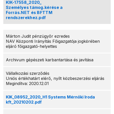
KIK-17558_2020_
Személyes támog.kérése a
Forrás.NET és BFTTM
rendszerekhez.pdf
Márton Judit pénzügyőr ezredes
NAV Központi Irányítás Főigazgatója jogkörében
eljáró főigazgató-helyettes
Archivum gépészeti karbantartása és javítása
Vállalkozási szerződés
Uniós értékhatárt elérő, nyílt közbeszerzési eljárás
Megindítva: 2020.12.01
KIK_08952_2020_H1 Systems Mérnöki Iroda
kft_20210202.pdf