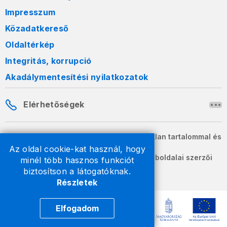
Impresszum
Közadatkereső
Oldaltérkép
Integritás, korrupció
Akadálymentesítési nyilatkozatok
Elérhetőségek
A honlapon szereplő információk változatlan tartalommal és
formában szabadon terjeszthetők.
Az oldal cookie-kat használ, hogy
2026 © A Nemzeti Adó- és Vámhivatal weboldalai szerzői
minél több hasznos funkciót
jogvédelem alatt állnak.
biztosítson a látogatóknak.
Részletek
Elfogadom