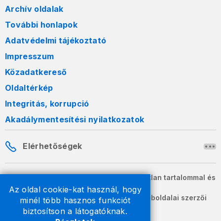
Archív oldalak
További honlapok
Adatvédelmi tájékoztató
Impresszum
Közadatkereső
Oldaltérkép
Integritás, korrupció
Akadálymentesítési nyilatkozatok
Elérhetőségek
A honlapon szereplő információk változatlan tartalommal és
formában szabadon terjeszthetők.
Az oldal cookie-kat használ, hogy
2026 © A Nemzeti Adó- és Vámhivatal weboldalai szerzői
minél több hasznos funkciót
jogvédelem alatt állnak.
biztosítson a látogatóknak.