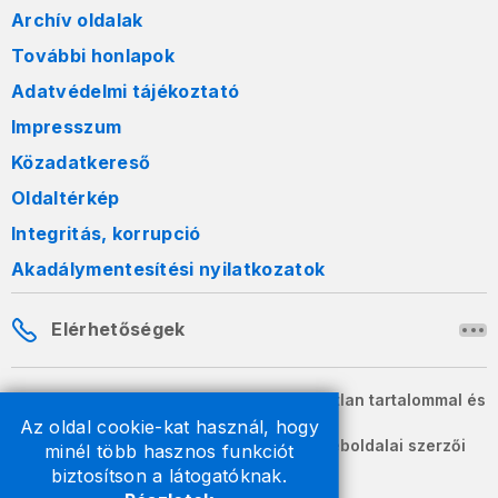
Archív oldalak
További honlapok
Adatvédelmi tájékoztató
Impresszum
Közadatkereső
Oldaltérkép
Integritás, korrupció
Akadálymentesítési nyilatkozatok
Elérhetőségek
A honlapon szereplő információk változatlan tartalommal és
formában szabadon terjeszthetők.
Az oldal cookie-kat használ, hogy
2026 © A Nemzeti Adó- és Vámhivatal weboldalai szerzői
minél több hasznos funkciót
jogvédelem alatt állnak.
biztosítson a látogatóknak.