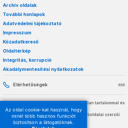
Archív oldalak
További honlapok
Adatvédelmi tájékoztató
Impresszum
Közadatkereső
Oldaltérkép
Integritás, korrupció
Akadálymentesítési nyilatkozatok
Elérhetőségek
A honlapon szereplő információk változatlan tartalommal és
formában szabadon terjeszthetők.
Az oldal cookie-kat használ, hogy
2026 © A Nemzeti Adó- és Vámhivatal weboldalai szerzői
minél több hasznos funkciót
jogvédelem alatt állnak.
biztosítson a látogatóknak.