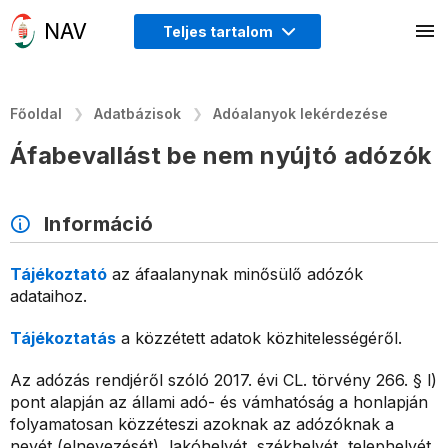
Teljes tartalom
Főoldal
Adatbázisok
Adóalanyok lekérdezése
Áfabevallást be nem nyújtó adózók
Információ
Tájékoztató
az áfaalanynak minősülő adózók
adataihoz.
Tájékoztatás
a közzétett adatok közhitelességéről.
Az adózás rendjéről szóló 2017. évi CL. törvény 266. § l)
pont alapján az állami adó- és vámhatóság a honlapján
folyamatosan közzéteszi azoknak az adózóknak a
nevét (elnevezését), lakóhelyét, székhelyét, telephelyét,