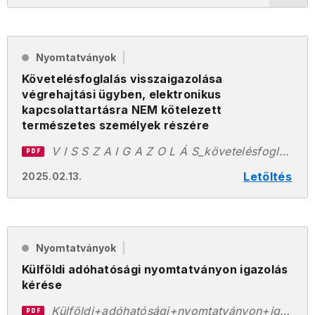
Nyomtatványok
Követelésfoglalás visszaigazolása
végrehajtási ügyben, elektronikus
kapcsolattartásra NEM kötelezett
természetes személyek részére
V I S S Z A I G A Z O L Á S_követelésfoglalás visszaigazolása elektronikus kapcsolattartásra NEM kötelezettek részére.pdf
PDF
Letöltés
2025.02.13.
Nyomtatványok
Külföldi adóhatósági nyomtatványon igazolás
kérése
Külföldi+adóhatósági+nyomtatványon+igazolás+kérése.pdf
PDF