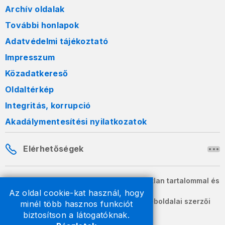
Archív oldalak
További honlapok
Adatvédelmi tájékoztató
Impresszum
Közadatkereső
Oldaltérkép
Integritás, korrupció
Akadálymentesítési nyilatkozatok
Elérhetőségek
A honlapon szereplő információk változatlan tartalommal és
formában szabadon terjeszthetők.
Az oldal cookie-kat használ, hogy
2026 © A Nemzeti Adó- és Vámhivatal weboldalai szerzői
minél több hasznos funkciót
jogvédelem alatt állnak.
biztosítson a látogatóknak.