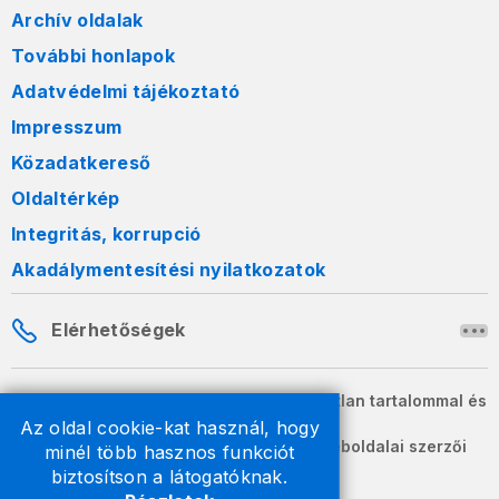
Archív oldalak
További honlapok
Adatvédelmi tájékoztató
Impresszum
Közadatkereső
Oldaltérkép
Integritás, korrupció
Akadálymentesítési nyilatkozatok
Elérhetőségek
A honlapon szereplő információk változatlan tartalommal és
formában szabadon terjeszthetők.
Az oldal cookie-kat használ, hogy
2026 © A Nemzeti Adó- és Vámhivatal weboldalai szerzői
minél több hasznos funkciót
jogvédelem alatt állnak.
biztosítson a látogatóknak.