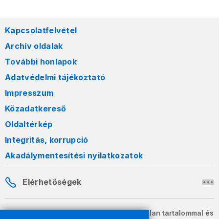
Kapcsolatfelvétel
Archív oldalak
További honlapok
Adatvédelmi tájékoztató
Impresszum
Közadatkereső
Oldaltérkép
Integritás, korrupció
Akadálymentesítési nyilatkozatok
Elérhetőségek
A honlapon szereplő információk változatlan tartalommal és