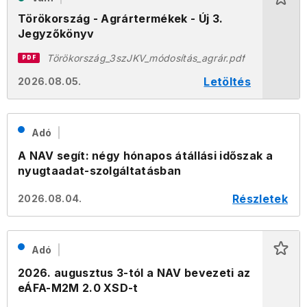
Törökország - Agrártermékek - Új 3.
Jegyzőkönyv
Törökország_3szJKV_módosítás_agrár.pdf
PDF
Letöltés
2026.08.05.
Adó
A NAV segít: négy hónapos átállási időszak a
nyugtaadat-szolgáltatásban
Részletek
2026.08.04.
Adó
2026. augusztus 3-tól a NAV bevezeti az
eÁFA-M2M 2.0 XSD-t