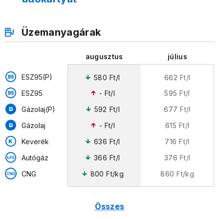
Üzemanyagárak
augusztus
július
ESZ95(P)
580
Ft/l
662
Ft/l
ESZ95
-
Ft/l
595
Ft/l
Gázolaj(P)
592
Ft/l
677
Ft/l
Gázolaj
-
Ft/l
615
Ft/l
Keverék
636
Ft/l
716
Ft/l
Autógáz
366
Ft/l
376
Ft/l
800
Ft/kg
860
Ft/kg
CNG
Összes