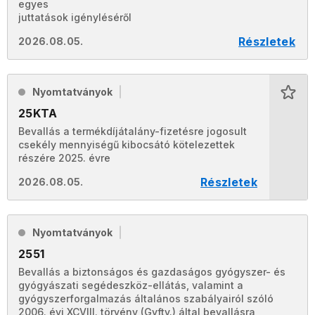
egyes
juttatások igényléséről
Részletek
2026.08.05.
Nyomtatványok
25KTA
Bevallás a termékdíjátalány-fizetésre jogosult
csekély mennyiségű kibocsátó kötelezettek
részére 2025. évre
Részletek
2026.08.05.
Nyomtatványok
2551
Bevallás a biztonságos és gazdaságos gyógyszer- és
gyógyászati segédeszköz-ellátás, valamint a
gyógyszerforgalmazás általános szabályairól szóló
2006. évi XCVIII. törvény (Gyftv.) által bevallásra