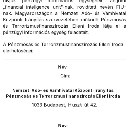
hívjuk pénzügyi információs egységnek, angolul
„financial intellgence unit”-nak, rövidített nevén FIU-
nak. Magyarországon a Nemzeti Adó- és Vámhivatal
Központi Irányítás szervezetében működő Pénzmosás
és Terrorizmusfinanszírozás Elleni Iroda látja el a
pénzügyi információs egység feladatait.
A Pénzmosás és Terrorizmusfinanszírozás Elleni Iroda
elérhetőségei:
Cím:
1033 Budapest, Huszti út 42.