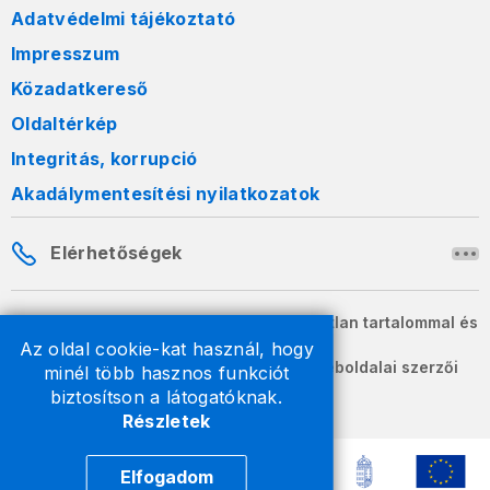
Adatvédelmi tájékoztató
Impresszum
Közadatkereső
Oldaltérkép
Integritás, korrupció
Akadálymentesítési nyilatkozatok
Elérhetőségek
A honlapon szereplő információk változatlan tartalommal és
formában szabadon terjeszthetők.
Az oldal cookie-kat használ, hogy
2026 © A Nemzeti Adó- és Vámhivatal weboldalai szerzői
minél több hasznos funkciót
jogvédelem alatt állnak.
biztosítson a látogatóknak.
Részletek
Elfogadom