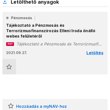
Letölthető anyagok
Pénzmosás
Tájékoztató a Pénzmosás és
Terrorizmusfinanszírozás Elleni Iroda önálló
webes felületéről
Tájékoztató a Pénzmosás és Terrorizmusfinanszírozás Elleni Iroda önálló webes felületér_l.pdf
PDF
Letöltés
2021.09.27.
Hozzáadás a myNAV-hoz