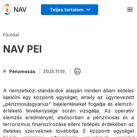
Teljes tartalom
Főoldal
NAV PEI
Pénzmosás
2025.11.19.
A nemzetközi standardok alapján minden állam köteles
kijelölni egy központi egységet, amely az úgynevezett
„pénzmosásgyanús” bejelentéseket fogadja és elemző-
értékelő tevékenysége során vizsgálja. Az operatív
elemzés eredményét, elsősorban a pénzmosás és a
terrorizmus finanszírozása elleni fellépés érdekében az
illetékes szerveknek továbbítja. E központi egységet