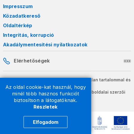
Impresszum
Közadatkereső
Oldaltérkép
Integritás, korrupció
Akadálymentesítési nyilatkozatok
Elérhetőségek
A honlapon szereplő információk változatlan tartalommal és
formában szabadon terjeszthetők.
Az oldal cookie-kat használ, hogy
2026 © A Nemzeti Adó- és Vámhivatal weboldalai szerzői
minél több hasznos funkciót
jogvédelem alatt állnak.
biztosítson a látogatóknak.
Részletek
Elfogadom