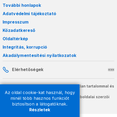
További honlapok
Adatvédelmi tájékoztató
Impresszum
Közadatkereső
Oldaltérkép
Integritás, korrupció
Akadálymentesítési nyilatkozatok
Elérhetőségek
A honlapon szereplő információk változatlan tartalommal és
formában szabadon terjeszthetők.
Az oldal cookie-kat használ, hogy
2026 © A Nemzeti Adó- és Vámhivatal weboldalai szerzői
minél több hasznos funkciót
jogvédelem alatt állnak.
biztosítson a látogatóknak.
Részletek