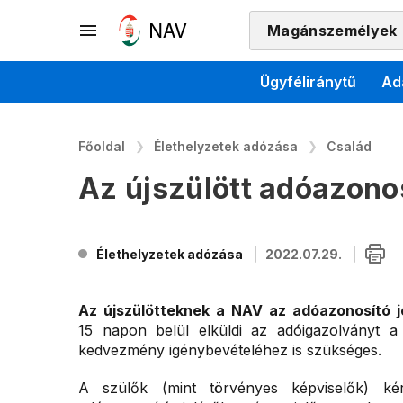
Magánszemélyek
Ügyféliránytű
Ad
Főoldal
Élethelyzetek adózása
Család
Az újszülött adóazonos
Élethelyzetek adózása
2022.07.29.
Az újszülötteknek a NAV az adóazonosító je
15 napon belül elküldi az adóigazolványt a
kedvezmény igénybevételéhez is szükséges.
A szülők (mint törvényes képviselők) ké