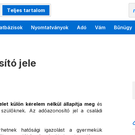
Teljes tartalom
atbázisok
Nyomtatványok
Adó
Vám
Bűnügy
ító jele
let külön kérelem nélkül állapítja meg
és
 szülőknek. Az adóazonosító jel a családi
rhetnek hatósági igazolást a gyermekük