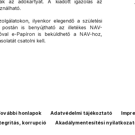
ák az adókártyát. A kiadott igazolás az
ználható.
olgálatokon, ilyenkor elegendő a születési
postán is benyújtható az illetékes NAV-
ációval e-Papíron is beküldhető a NAV-hoz,
latát csatolni kell.
ovábbi honlapok
Adatvédelmi tájékoztató
Impr
tegritás, korrupció
Akadálymentesítési nyilatkozat