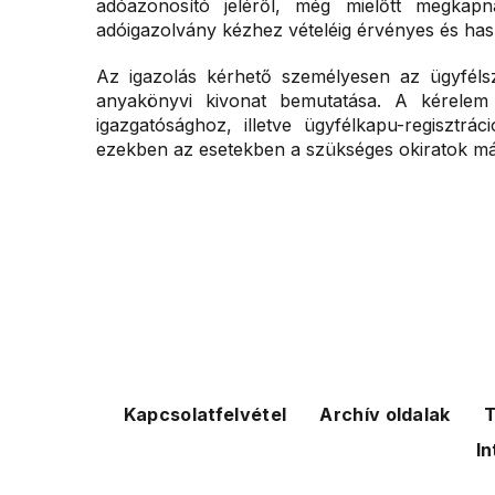
adóazonosító jeléről, még mielőtt megkapn
adóigazolvány kézhez vételéig érvényes és has
Az igazolás kérhető személyesen az ügyfélsz
anyakönyvi kivonat bemutatása. A kérelem 
igazgatósághoz, illetve ügyfélkapu-regisztr
ezekben az esetekben a szükséges okiratok máso
Kapcsolatfelvétel
Archív oldalak
T
In