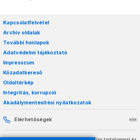
Kapcsolatfelvétel
Archív oldalak
További honlapok
Adatvédelmi tájékoztató
Impresszum
Közadatkereső
Oldaltérkép
Integritás, korrupció
Akadálymentesítési nyilatkozatok
Elérhetőségek
A honlapon szereplő információk változatlan tartalommal és