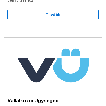
benyújtásához
Tovább
Vállalkozói Ügysegéd