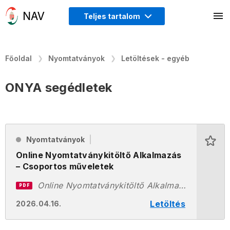
Teljes tartalom
Főoldal
Nyomtatványok
Letöltések - egyéb
ONYA segédletek
Nyomtatványok
Online Nyomtatványkitöltő Alkalmazás
– Csoportos műveletek
Online Nyomtatványkitöltő Alkalmazás - Csoportos műveletek.pdf
PDF
Letöltés
2026.04.16.