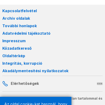
Kapcsolatfelvétel
Archív oldalak
További honlapok
Adatvédelmi tájékoztató
Impresszum
Közadatkereső
Oldaltérkép
Integritás, korrupció
Akadálymentesítési nyilatkozatok
Elérhetőségek
A honlapon szereplő információk változatlan tartalommal és
formában szabadon terjeszthetők.
Az oldal cookie-kat használ, hogy