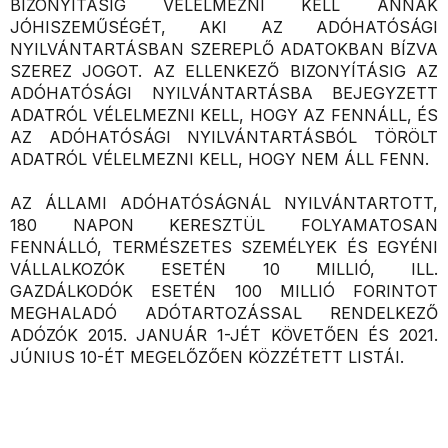
BIZONYÍTÁSIG VÉLELMEZNI KELL ANNAK
JÓHISZEMŰSÉGÉT, AKI AZ ADÓHATÓSÁGI
NYILVÁNTARTÁSBAN SZEREPLŐ ADATOKBAN BÍZVA
SZEREZ JOGOT. AZ ELLENKEZŐ BIZONYÍTÁSIG AZ
ADÓHATÓSÁGI NYILVÁNTARTÁSBA BEJEGYZETT
ADATRÓL VÉLELMEZNI KELL, HOGY AZ FENNÁLL, ÉS
AZ ADÓHATÓSÁGI NYILVÁNTARTÁSBÓL TÖRÖLT
ADATRÓL VÉLELMEZNI KELL, HOGY NEM ÁLL FENN.
AZ ÁLLAMI ADÓHATÓSÁGNÁL NYILVÁNTARTOTT,
180 NAPON KERESZTÜL FOLYAMATOSAN
FENNÁLLÓ, TERMÉSZETES SZEMÉLYEK ÉS EGYÉNI
VÁLLALKOZÓK ESETÉN 10 MILLIÓ, ILL.
GAZDÁLKODÓK ESETÉN 100 MILLIÓ FORINTOT
MEGHALADÓ ADÓTARTOZÁSSAL RENDELKEZŐ
ADÓZÓK 2015. JANUÁR 1-JÉT KÖVETŐEN ÉS 2021.
JÚNIUS 10-ÉT MEGELŐZŐEN KÖZZÉTETT LISTÁI.