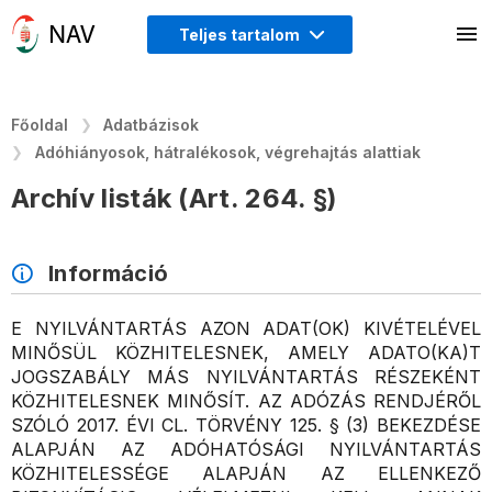
Teljes tartalom
Főoldal
Adatbázisok
Adóhiányosok, hátralékosok, végrehajtás alattiak
Archív listák (Art. 264. §)
Információ
E NYILVÁNTARTÁS AZON ADAT(OK) KIVÉTELÉVEL
MINŐSÜL KÖZHITELESNEK, AMELY ADATO(KA)T
JOGSZABÁLY MÁS NYILVÁNTARTÁS RÉSZEKÉNT
KÖZHITELESNEK MINŐSÍT. AZ ADÓZÁS RENDJÉRŐL
SZÓLÓ 2017. ÉVI CL. TÖRVÉNY 125. § (3) BEKEZDÉSE
ALAPJÁN AZ ADÓHATÓSÁGI NYILVÁNTARTÁS
KÖZHITELESSÉGE ALAPJÁN AZ ELLENKEZŐ