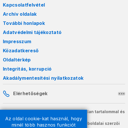
Kapcsolatfelvétel
Archív oldalak
További honlapok
Adatvédelmi tájékoztató
Impresszum
Közadatkereső
Oldaltérkép
Integritás, korrupció
Akadálymentesítési nyilatkozatok
Elérhetőségek
A honlapon szereplő információk változatlan tartalommal és
formában szabadon terjeszthetők.
Az oldal cookie-kat használ, hogy
2026 © A Nemzeti Adó- és Vámhivatal weboldalai szerzői
minél több hasznos funkciót