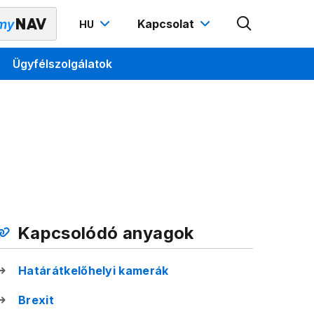
Kapcsolat
HU
Ügyfélszolgálatok
Kapcsolódó anyagok
Határátkelőhelyi kamerák
Brexit