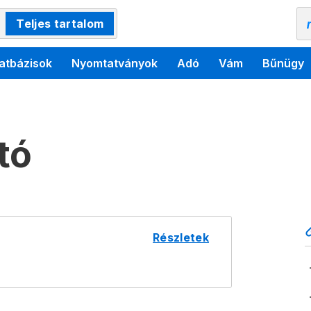
Teljes tartalom
atbázisok
Nyomtatványok
Adó
Vám
Bűnügy
tó
Részletek