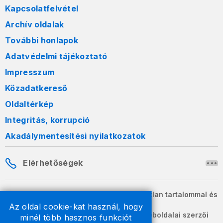
Kapcsolatfelvétel
Archív oldalak
További honlapok
Adatvédelmi tájékoztató
Impresszum
Közadatkereső
Oldaltérkép
Integritás, korrupció
Akadálymentesítési nyilatkozatok
Elérhetőségek
A honlapon szereplő információk változatlan tartalommal és
formában szabadon terjeszthetők.
Az oldal cookie-kat használ, hogy
2026 © A Nemzeti Adó- és Vámhivatal weboldalai szerzői
minél több hasznos funkciót