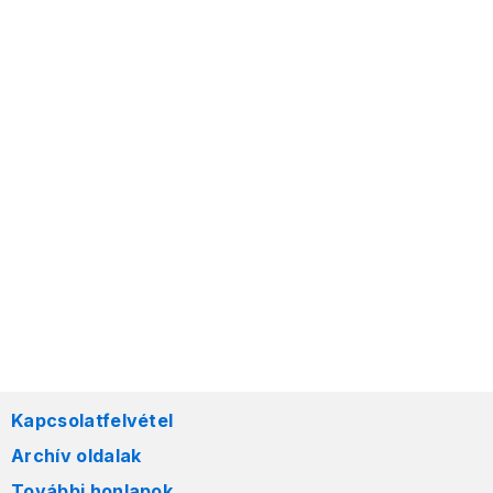
Kapcsolatfelvétel
Archív oldalak
További honlapok