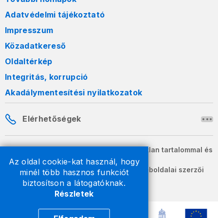
Adatvédelmi tájékoztató
Impresszum
Közadatkereső
Oldaltérkép
Integritás, korrupció
Akadálymentesítési nyilatkozatok
Elérhetőségek
A honlapon szereplő információk változatlan tartalommal és
formában szabadon terjeszthetők.
Az oldal cookie-kat használ, hogy
2026 © A Nemzeti Adó- és Vámhivatal weboldalai szerzői
minél több hasznos funkciót
jogvédelem alatt állnak.
biztosítson a látogatóknak.
Részletek