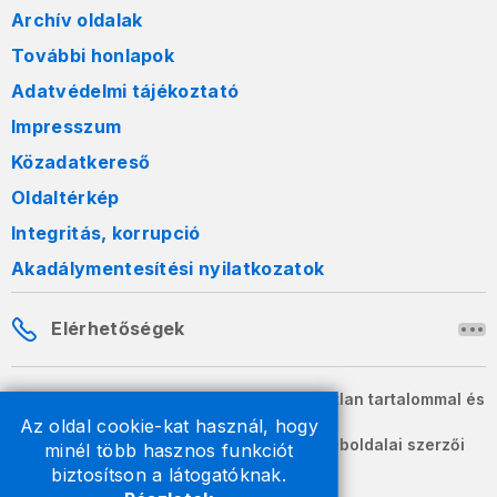
Archív oldalak
További honlapok
Adatvédelmi tájékoztató
Impresszum
Közadatkereső
Oldaltérkép
Integritás, korrupció
Akadálymentesítési nyilatkozatok
Elérhetőségek
A honlapon szereplő információk változatlan tartalommal és
formában szabadon terjeszthetők.
Az oldal cookie-kat használ, hogy
2026 © A Nemzeti Adó- és Vámhivatal weboldalai szerzői
minél több hasznos funkciót
jogvédelem alatt állnak.
biztosítson a látogatóknak.