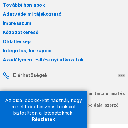
További honlapok
Adatvédelmi tájékoztató
Impresszum
Közadatkereső
Oldaltérkép
Integritás, korrupció
Akadálymentesítési nyilatkozatok
Elérhetőségek
A honlapon szereplő információk változatlan tartalommal és
formában szabadon terjeszthetők.
Az oldal cookie-kat használ, hogy
2026 © A Nemzeti Adó- és Vámhivatal weboldalai szerzői
minél több hasznos funkciót
jogvédelem alatt állnak.
biztosítson a látogatóknak.
Részletek