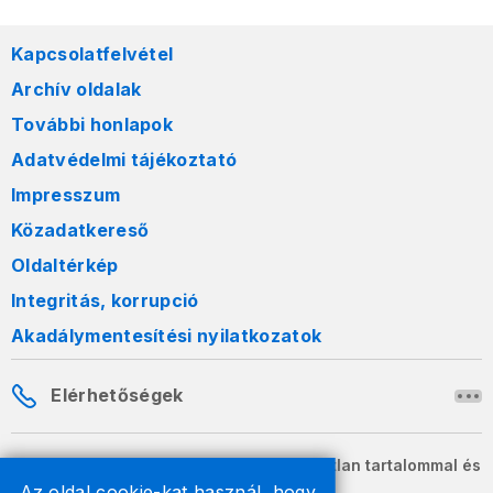
Kapcsolatfelvétel
Archív oldalak
További honlapok
Adatvédelmi tájékoztató
Impresszum
Közadatkereső
Oldaltérkép
Integritás, korrupció
Akadálymentesítési nyilatkozatok
Elérhetőségek
A honlapon szereplő információk változatlan tartalommal és
formában szabadon terjeszthetők.
Az oldal cookie-kat használ, hogy