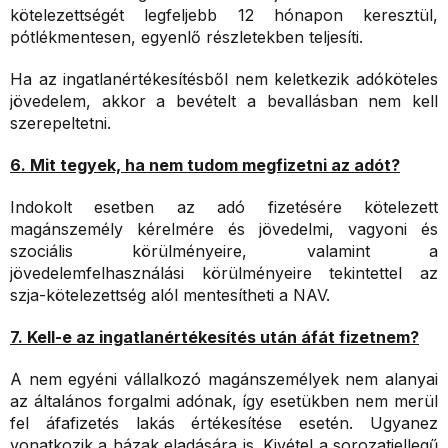
kötelezettségét legfeljebb 12 hónapon keresztül,
pótlékmentesen, egyenlő részletekben teljesíti.
Ha az ingatlanértékesítésből nem keletkezik adóköteles
jövedelem, akkor a bevételt a bevallásban nem kell
szerepeltetni.
6. Mit tegyek, ha nem tudom megfizetni az adót?
Indokolt esetben az adó fizetésére kötelezett
magánszemély kérelmére és jövedelmi, vagyoni és
szociális körülményeire, valamint a
jövedelemfelhasználási körülményeire tekintettel az
szja-kötelezettség alól mentesítheti a NAV.
7. Kell-e az ingatlanértékesítés után áfát fizetnem?
A nem egyéni vállalkozó magánszemélyek nem alanyai
az általános forgalmi adónak, így esetükben nem merül
fel áfafizetés lakás értékesítése esetén. Ugyanez
vonatkozik a házak eladására is. Kivétel a sorozatjellegű