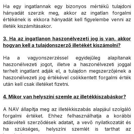
Ha egy ingatlannak egy bizonyos mértékű tulajdoni
hányadát szerzik meg, akkor az ingatlan forgalmi
értékének is ekkora hányadát kell figyelembe venni az
illeték kiszámításakor.
3. Ha az ingatlanon haszonélvezeti jog is van, akkor
hogyan kell a tulajdonszerző illetékét kiszámolni?
Ha a vagyonszerzéssel egyidejűleg alapítanak
haszonélvezeti jogot, illetve a haszonélvezeti joggal
terhelt ingatlant adják el, a tulajdon megszerzőjének a
haszonélvezeti jog értékével csökkentett forgalmi érték
után kell csak illetéket fizetni.
4. Mikor van helyszíni szemle az illetékkiszabáskor?
A NAV állapítja meg az illetékkiszabás alapjául szolgáló
forgalmi értéket. Ehhez felhasználhatja a korábbi
adásvételi szerződések adatait, a vevő nyilatkozatát és
ha szükséges, helyszíni szemlét is tarthat az