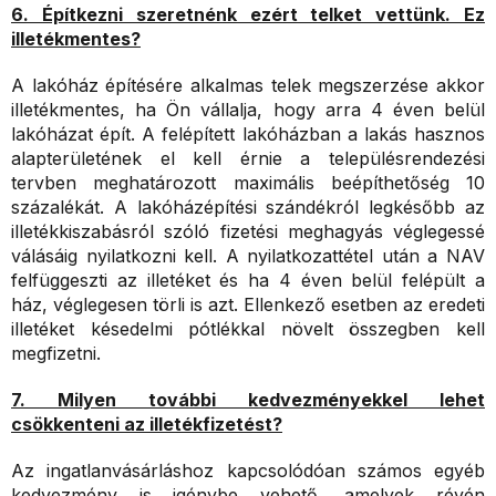
6. Építkezni szeretnénk ezért telket vettünk. Ez
illetékmentes?
A lakóház építésére alkalmas telek megszerzése akkor
illetékmentes, ha Ön vállalja, hogy arra 4 éven belül
lakóházat épít. A felépített lakóházban a lakás hasznos
alapterületének el kell érnie a településrendezési
tervben meghatározott maximális beépíthetőség 10
százalékát. A lakóházépítési szándékról legkésőbb az
illetékkiszabásról szóló fizetési meghagyás véglegessé
válásáig nyilatkozni kell. A nyilatkozattétel után a NAV
felfüggeszti az illetéket és ha 4 éven belül felépült a
ház, véglegesen törli is azt. Ellenkező esetben az eredeti
illetéket késedelmi pótlékkal növelt összegben kell
megfizetni.
7. Milyen további kedvezményekkel lehet
csökkenteni az illetékfizetést?
Az ingatlanvásárláshoz kapcsolódóan számos egyéb
kedvezmény is igénybe vehető, amelyek révén