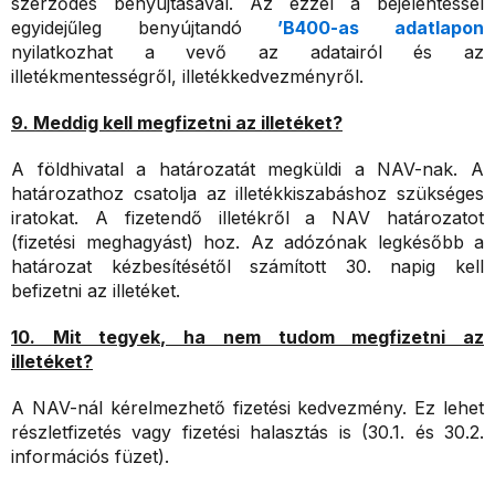
szerződés benyújtásával. Az ezzel a bejelentéssel
egyidejűleg benyújtandó
’B400-as adatlapon
nyilatkozhat a vevő az adatairól és az
illetékmentességről, illetékkedvezményről.
9. Meddig kell megfizetni az illetéket?
A földhivatal a határozatát megküldi a NAV-nak. A
határozathoz csatolja az illetékkiszabáshoz szükséges
iratokat. A fizetendő illetékről a NAV határozatot
(fizetési meghagyást) hoz. Az adózónak legkésőbb a
határozat kézbesítésétől számított 30. napig kell
befizetni az illetéket.
10. Mit tegyek, ha nem tudom megfizetni az
illetéket?
A NAV-nál kérelmezhető fizetési kedvezmény. Ez lehet
részletfizetés vagy fizetési halasztás is (30.1. és 30.2.
információs füzet).