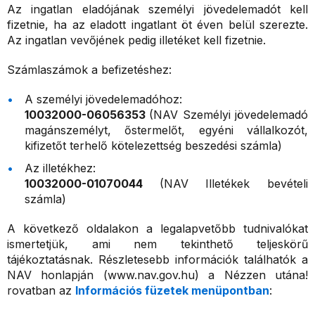
Az ingatlan eladójának személyi jövedelemadót kell
fizetnie, ha az eladott ingatlant öt éven belül szerezte.
Az ingatlan vevőjének pedig illetéket kell fizetnie.
Számlaszámok a befizetéshez:
A személyi jövedelemadóhoz:
10032000-06056353
(NAV Személyi jövedelemadó
magánszemélyt, őstermelőt, egyéni vállalkozót,
kifizetőt terhelő kötelezettség beszedési számla)
Az illetékhez:
10032000-01070044
(NAV Illetékek bevételi
számla)
A következő oldalakon a legalapvetőbb tudnivalókat
ismertetjük, ami nem tekinthető teljeskörű
tájékoztatásnak. Részletesebb információk találhatók a
NAV honlapján (www.nav.gov.hu) a Nézzen utána!
rovatban az
Információs füzetek menüpontban
: