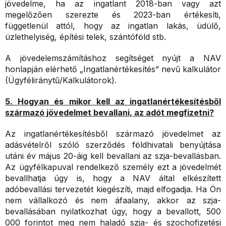
jövedelme, ha az ingatlant 2018-ban vagy azt
megelőzően szerezte és 2023-ban értékesíti,
függetlenül attól, hogy az ingatlan lakás, üdülő,
üzlethelyiség, építési telek, szántóföld stb.
A jövedelemszámításhoz segítséget nyújt a NAV
honlapján elérhető „Ingatlanértékesítés” nevű kalkulátor
(Ügyféliránytű/Kalkulátorok).
5. Hogyan és mikor kell az ingatlanértékesítésből
származó jövedelmet bevallani, az adót megfizetni?
Az ingatlanértékesítésből származó jövedelmet az
adásvételről szóló szerződés földhivatali benyújtása
utáni év május 20-áig kell bevallani az szja-bevallásban.
Az ügyfélkapuval rendelkező személy ezt a jövedelmét
bevallhatja úgy is, hogy a NAV által elkészített
adóbevallási tervezetét kiegészíti, majd elfogadja. Ha Ön
nem vállalkozó és nem áfaalany, akkor az szja-
bevallásában nyilatkozhat úgy, hogy a bevallott, 500
000 forintot meg nem haladó szja- és szochofizetési