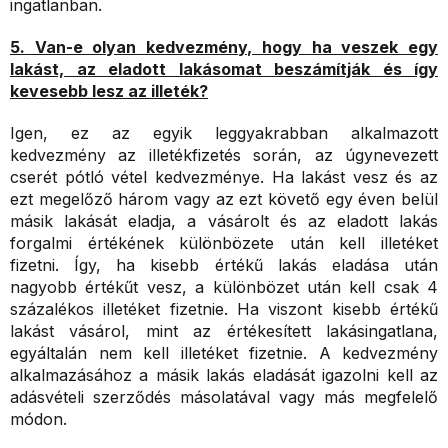
ingatlanban.
5. Van-e olyan kedvezmény, hogy ha veszek egy
lakást, az eladott lakásomat beszámítják és így
kevesebb lesz az illeték?
Igen, ez az egyik leggyakrabban alkalmazott
kedvezmény az illetékfizetés során, az úgynevezett
cserét pótló vétel kedvezménye. Ha lakást vesz és az
ezt megelőző három vagy az ezt követő egy éven belül
másik lakását eladja, a vásárolt és az eladott lakás
forgalmi értékének különbözete után kell illetéket
fizetni. Így, ha kisebb értékű lakás eladása után
nagyobb értékűt vesz, a különbözet után kell csak 4
százalékos illetéket fizetnie. Ha viszont kisebb értékű
lakást vásárol, mint az értékesített lakásingatlana,
egyáltalán nem kell illetéket fizetnie. A kedvezmény
alkalmazásához a másik lakás eladását igazolni kell az
adásvételi szerződés másolatával vagy más megfelelő
módon.