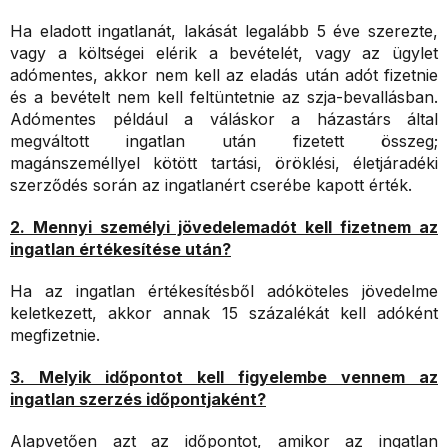
Ha eladott ingatlanát, lakását legalább 5 éve szerezte,
vagy a költségei elérik a bevételét, vagy az ügylet
adómentes, akkor nem kell az eladás után adót fizetnie
és a bevételt nem kell feltüntetnie az szja-bevallásban.
Adómentes például a váláskor a házastárs által
megváltott ingatlan után fizetett összeg;
magánszeméllyel kötött tartási, öröklési, életjáradéki
szerződés során az ingatlanért cserébe kapott érték.
2. Mennyi személyi jövedelemadót kell fizetnem az
ingatlan értékesítése után?
Ha az ingatlan értékesítésből adóköteles jövedelme
keletkezett, akkor annak 15 százalékát kell adóként
megfizetnie.
3
. Melyik időpontot kell figyelembe vennem az
ingatlan szerzés időpontjaként?
Alapvetően azt az időpontot, amikor az ingatlan