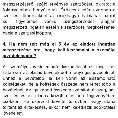
megszerzéséről szóló érvényes szerződést, okiratot a
földhivatalhoz benyújtották. Öröklés esetén azonban a
szerzés időpontjaként az örökhagyó halálának napját
kell figyelembe venni. Lízingszerződés alapján
megszerzett ingatlan esetén a szerződés megkötésének
napja a szerzési időpont.
4. Ha nem telt még el 5 év az eladott ingatlan
megszerzése óta, hogy kell kiszámolni a személyi
jövedelemadót?
A személyi jövedelemadó kiszámításához meg kell
határozni az eladás bevételéből a tényleges jövedelmet.
Ehhez a bevételből le kell vonni az elszámolható
költségeket, de a költségek összege nem lehet több a
bevételnél. Az így kapott összeg a számított összeg, ami
szerzés és az eladás között eltelt idő függvényében
csökken. Ha szerzést követő 5. évben, vagy utána
történt az értékesítés, akkor nem keletkezik adóköteles
jövedelem.