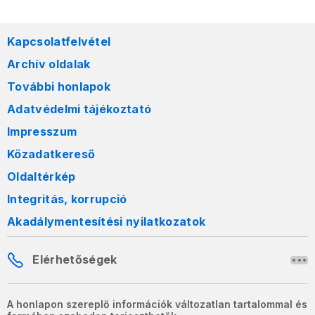
Kapcsolatfelvétel
Archív oldalak
További honlapok
Adatvédelmi tájékoztató
Impresszum
Közadatkereső
Oldaltérkép
Integritás, korrupció
Akadálymentesítési nyilatkozatok
Elérhetőségek
A honlapon szereplő információk változatlan tartalommal és