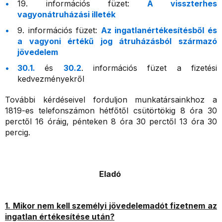
19. információs füzet:
A visszterhes
vagyonátruházási illeték
9. információs füzet:
Az ingatlanértékesítésből és
a vagyoni értékű jog átruházásból származó
jövedelem
30.1.
és
30.2
. információs füzet a fizetési
kedvezményekről
További kérdéseivel forduljon munkatársainkhoz a
1819-es telefonszámon hétfőtől csütörtökig 8 óra 30
perctől 16 óráig, pénteken 8 óra 30 perctől 13 óra 30
percig.
Eladó
1. Mikor nem kell személyi jövedelemadót fizetnem az
ingatlan értékesítése után?