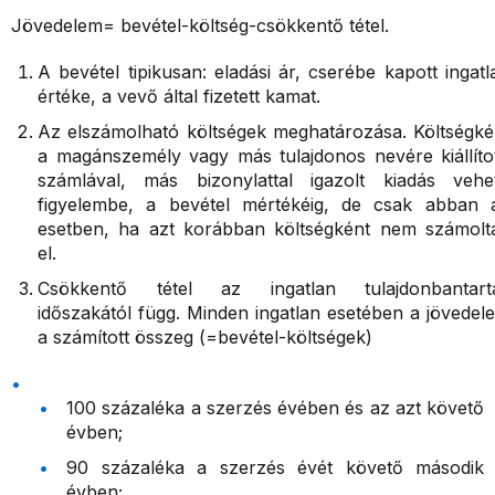
Jövedelem= bevétel-költség-csökkentő tétel.
A bevétel tipikusan: eladási ár, cserébe kapott ingatl
értéke, a vevő által fizetett kamat.
Az elszámolható költségek meghatározása. Költségké
a magánszemély vagy más tulajdonos nevére kiállítot
számlával, más bizonylattal igazolt kiadás vehe
figyelembe, a bevétel mértékéig, de csak abban 
esetben, ha azt korábban költségként nem számolt
el.
Csökkentő tétel az ingatlan tulajdonbantart
időszakától függ. Minden ingatlan esetében a jövedel
a számított összeg (=bevétel-költségek)
100 százaléka a szerzés évében és az azt követő
évben;
90 százaléka a szerzés évét követő második
évben;