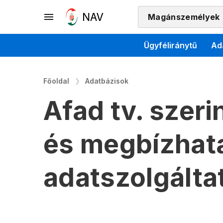
Magánszemélyek
Ügyféliránytű
Ad
Főoldal
Adatbázisok
Afad tv. szeri
és megbízhat
adatszolgálta