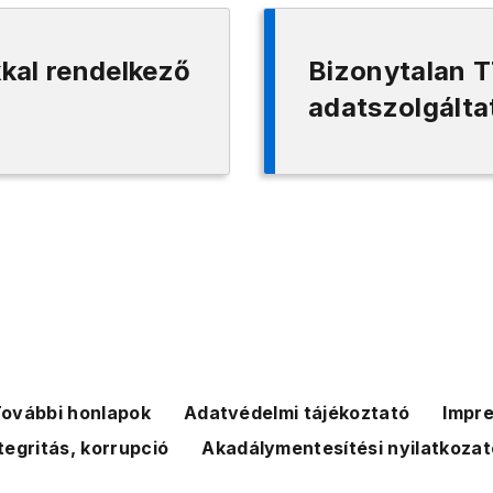
kal rendelkező
Bizonytalan T
adatszolgálta
ovábbi honlapok
Adatvédelmi tájékoztató
Impr
tegritás, korrupció
Akadálymentesítési nyilatkozat