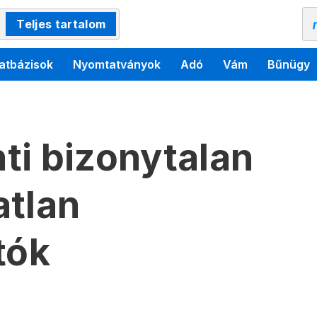
Teljes tartalom
atbázisok
Nyomtatványok
Adó
Vám
Bűnügy
nti bizonytalan
atlan
tók