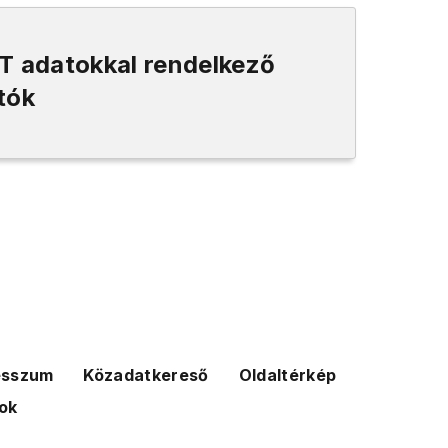
T adatokkal rendelkező
tók
esszum
Közadatkereső
Oldaltérkép
ok