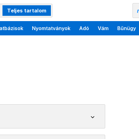
Teljes tartalom
atbázisok
Nyomtatványok
Adó
Vám
Bűnügy