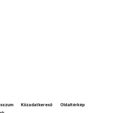
esszum
Közadatkereső
Oldaltérkép
ok