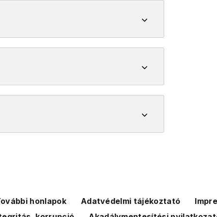
)
ovábbi honlapok
Adatvédelmi tájékoztató
Impr
tegritás, korrupció
Akadálymentesítési nyilatkozat