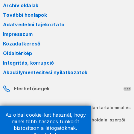
Archív oldalak
További honlapok
Adatvédelmi tájékoztató
Impresszum
Közadatkereső
Oldaltérkép
Integritás, korrupció
Akadálymentesítési nyilatkozatok
Elérhetőségek
A honlapon szereplő információk változatlan tartalommal és
formában szabadon terjeszthetők.
Az oldal cookie-kat használ, hogy
2026 © A Nemzeti Adó- és Vámhivatal weboldalai szerzői
minél több hasznos funkciót
jogvédelem alatt állnak.
biztosítson a látogatóknak.