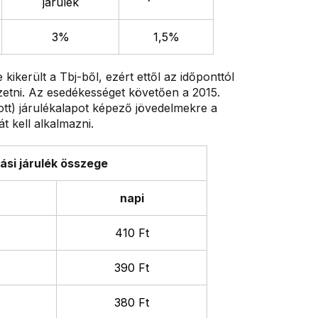
járulék
3%
1,5%
ikerült a Tbj-ből, ezért ettől az időponttól
izetni. Az esedékességet követően a 2015.
atott) járulékalapot képező jövedelmekre a
t kell alkalmazni.
ási járulék összege
napi
410 Ft
390 Ft
380 Ft