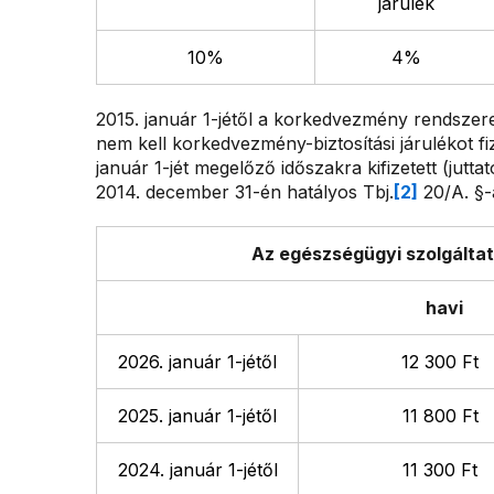
járulék
10%
4%
2015. január 1-jétől a korkedvezmény rendszere k
nem kell korkedvezmény-biztosítási járulékot f
január 1-jét megelőző időszakra kifizetett (jutt
2014. december 31-én hatályos Tbj.
[2]
20/A. §-á
Az egészségügyi szolgáltat
havi
2026. január 1-jétől
12 300 Ft
2025. január 1-jétől
11 800 Ft
2024. január 1-jétől
11 300 Ft