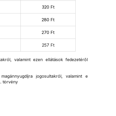
320 Ft
280 Ft
270 Ft
257 Ft
takról, valamint ezen ellátások fedezetéről
magánnyugdíjra jogosultakról, valamint e
. törvény