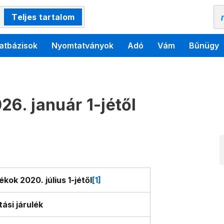
Teljes tartalom
atbázisok
Nyomtatványok
Adó
Vám
Bűnügy
26. január 1-jétől
ékok 2020. július 1-jétől
[1]
ási járulék