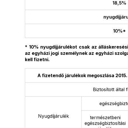
18,5%
nyugdíjjár
10%*
* 10% nyugdíjjárulékot csak az álláskeresé
az egyházi jogi személynek az egyházi szolg
kell fizetni.
A fizetendő járulékok megoszlása 2015. 
Biztosított által
egészségbizto
Nyugdíjjárulék
természetbeni
egészségbiztosítási