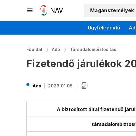
Magánszemélyek
Ügyféliránytű
Ad
Főoldal
Adó
Társadalombiztosítás
Fizetendő járulékok 20
Adó
2026.01.05.
A biztosított által fizetendő járul
társadalombiztosít