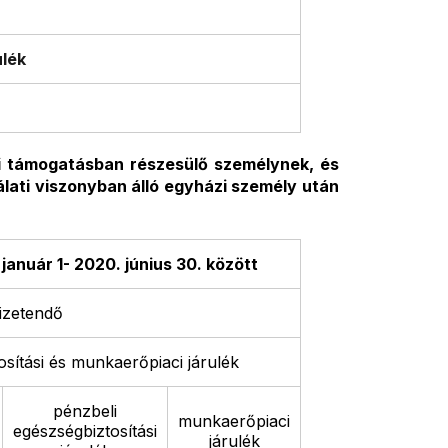
ulék
si támogatásban részesülő személynek, és
álati viszonyban álló egyházi személy után
január 1- 2020. június 30. között
 fizetendő
sítási és munkaerőpiaci járulék
pénzbeli
munkaerőpiaci
egészségbiztosítási
járulék