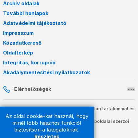
Archív oldalak
További honlapok
Adatvédelmi tájékoztató
Impresszum
Közadatkereső
Oldaltérkép
Integritás, korrupció
Akadálymentesítési nyilatkozatok
Elérhetőségek
A honlapon szereplő információk változatlan tartalommal és
formában szabadon terjeszthetők.
Az oldal cookie-kat használ, hogy
2026 © A Nemzeti Adó- és Vámhivatal weboldalai szerzői
minél több hasznos funkciót
jogvédelem alatt állnak.
biztosítson a látogatóknak.
Részletek