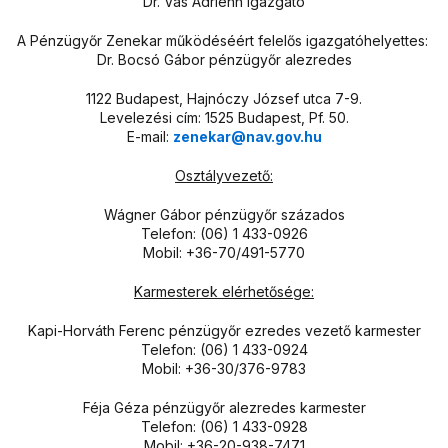
Dr. Vas Adrienn igazgató
A Pénzügyőr Zenekar működéséért felelős igazgatóhelyettes:
Dr. Bocsó Gábor pénzügyőr alezredes
1122 Budapest, Hajnóczy József utca 7-9.
Levelezési cím: 1525 Budapest, Pf. 50.
E-mail:
zenekar@nav.gov.hu
Osztályvezető:
Wágner Gábor pénzügyőr százados
Telefon: (06) 1 433-0926
Mobil: +36-70/491-5770
Karmesterek elérhetősége:
Kapi-Horváth Ferenc pénzügyőr ezredes vezető karmester
Telefon: (06) 1 433-0924
Mobil: +36-30/376-9783
Féja Géza pénzügyőr alezredes karmester
Telefon: (06) 1 433-0928
Mobil: +36-20-938-7471