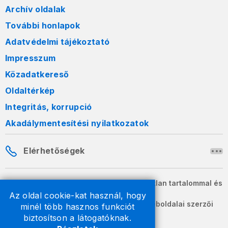
Archív oldalak
További honlapok
Adatvédelmi tájékoztató
Impresszum
Közadatkereső
Oldaltérkép
Integritás, korrupció
Akadálymentesítési nyilatkozatok
Elérhetőségek
A honlapon szereplő információk változatlan tartalommal és
formában szabadon terjeszthetők.
Az oldal cookie-kat használ, hogy
2026 © A Nemzeti Adó- és Vámhivatal weboldalai szerzői
minél több hasznos funkciót
jogvédelem alatt állnak.
biztosítson a látogatóknak.