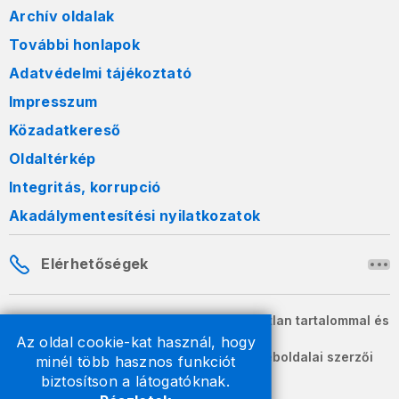
Archív oldalak
További honlapok
Adatvédelmi tájékoztató
Impresszum
Közadatkereső
Oldaltérkép
Integritás, korrupció
Akadálymentesítési nyilatkozatok
Elérhetőségek
A honlapon szereplő információk változatlan tartalommal és
formában szabadon terjeszthetők.
Az oldal cookie-kat használ, hogy
2026 © A Nemzeti Adó- és Vámhivatal weboldalai szerzői
minél több hasznos funkciót
jogvédelem alatt állnak.
biztosítson a látogatóknak.