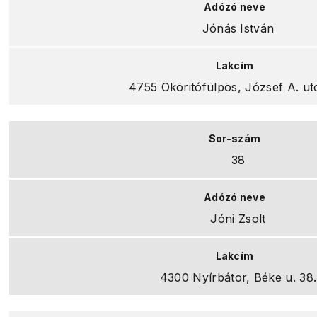
Jónás István
4755 Ököritófülpös, József A. ut
38
Jóni Zsolt
4300 Nyírbátor, Béke u. 38.