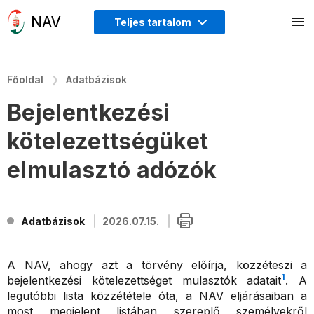
Teljes tartalom
Főoldal
Adatbázisok
Bejelentkezési
kötelezettségüket
elmulasztó adózók
Adatbázisok
2026.07.15.
A NAV, ahogy azt a törvény előírja, közzéteszi a
1
bejelentkezési kötelezettséget mulasztók adatait
. A
legutóbbi lista közzététele óta, a NAV eljárásaiban a
most megjelent listában szereplő személyekről