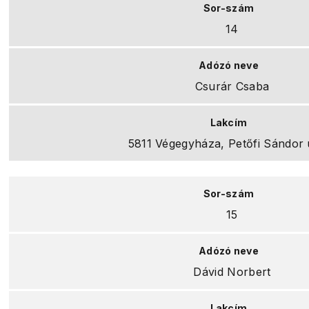
14
Csurár Csaba
5811 Végegyháza, Petőfi Sándor ú
15
Dávid Norbert