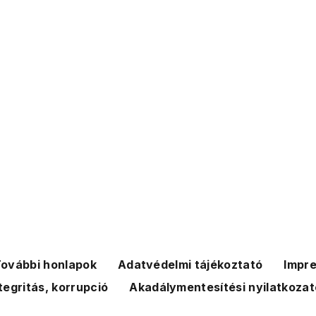
ovábbi honlapok
Adatvédelmi tájékoztató
Impr
tegritás, korrupció
Akadálymentesítési nyilatkozat