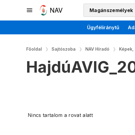
Magánszemélyek
Ügyféliránytű
Ad
Főoldal
Sajtószoba
NAV Híradó
Képek,
HajdúAVIG_20
Nincs tartalom a rovat alatt