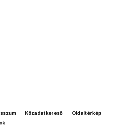
esszum
Közadatkereső
Oldaltérkép
ok