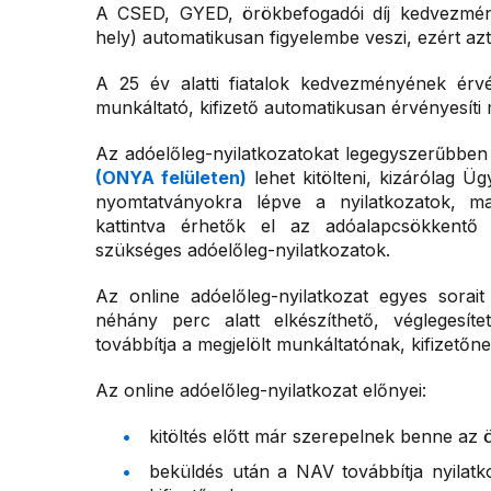
A CSED, GYED, örökbefogadói díj kedvezmény
hely) automatikusan figyelembe veszi, ezért azt
A 25 év alatti fiatalok kedvezményének érvé
munkáltató, kifizető automatikusan érvényesíti 
Az adóelőleg-nyilatkozatokat legegyszerűbbe
(ONYA felületen)
lehet kitölteni, kizárólag 
nyomtatványokra lépve a nyilatkozatok, maj
kattintva érhetők el az adóalapcsökkentő
szükséges adóelőleg-nyilatkozatok.
Az online adóelőleg-nyilatkozat egyes sorait
néhány perc alatt elkészíthető, véglegesíte
továbbítja a megjelölt munkáltatónak, kifizetőne
Az online adóelőleg-nyilatkozat előnyei:
kitöltés előtt már szerepelnek benne az 
beküldés után a NAV továbbítja nyilatk