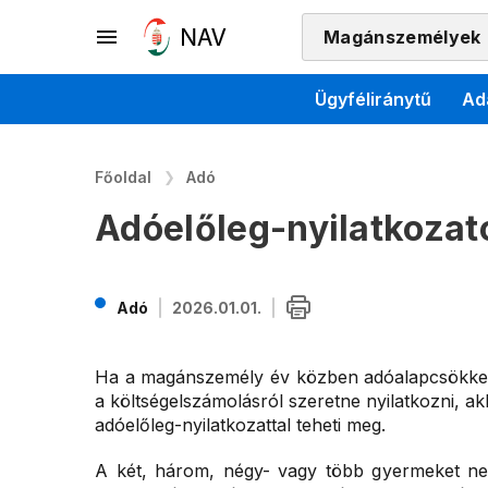
Magánszemélyek
Ügyféliránytű
Ad
Főoldal
Adó
Adóelőleg-nyilatkozat
Adó
2026.01.01.
Ha a magánszemély év közben adóalapcsökkent
a költségelszámolásról szeretne nyilatkozni, ak
adóelőleg-nyilatkozattal teheti meg.
A két, három, négy- vagy több gyermeket n