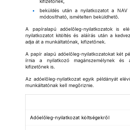
kifizetőnek,
beküldés után a nyilatkozatot a NAV t
módosítható, ismételten beküldhető.
A papíralapú adóelőleg-nyilatkozatok is e
nyilatkozatot kitöltés és aláírás után a ked
adja át a munkáltatónak, kifizetőnek.
A papír alapú adóelőleg-nyilatkozatokat két pél
írnia a nyilatkozó magánszemélynek és a
kifizetőnek is.
Az adóelőleg-nyilatkozat egyik példányát elé
munkáltatónak kell megőriznie.
Adóelőleg-nyilatkozat költségekről