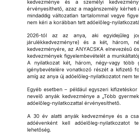
kedvezménye és a személyi kedvezmény fol
érvényesíthető, azaz a magánszemély kérheti a 
mindaddig változatlan tartalommal vegye figy
nem kéri a korábban tett adóelőleg-nyilatkozat
2026-tól az az anya, aki egyidejűleg jo
járulékkedvezményre) és a két, három, n
kedvezményére, az ANYACSKA elnevezésű össze
kedvezmények figyelembevételét a munkáltatójátó
A nyilatkozat két, három, négy-vagy több
igénybevételére vonatkozó részét a kifizető fo
amíg az anya új adóelőleg-nyilatkozatot nem te
Egyéb esetben – például egyszeri kifizetésko
nevelő anyák kedvezménye a „Több gyermek
adóelőleg-nyilatkozattal érvényesíthető.
A 30 év alatti anyák kedvezménye és a csa
adóévenként kell adóelőleg-nyilatkozatot ten
lehetőség.