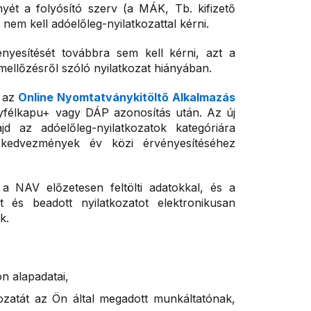
ét a folyósító szerv (a MÁK, Tb. kifizető
 nem kell adóelőleg-nyilatkozattal kérni.
nyesítését továbbra sem kell kérni, azt a
mellőzésről szóló nyilatkozat hiányában.
n az
Online Nyomtatványkitöltő Alkalmazás
Ügyfélkapu+ vagy DÁP azonosítás után. Az új
d az adóelőleg-nyilatkozatok kategóriára
 kedvezmények év közi érvényesítéséhez
 a NAV előzetesen feltölti adatokkal, és a
tt és beadott nyilatkozatot elektronikusan
k.
ön alapadatai,
ozatát az Ön által megadott munkáltatónak,