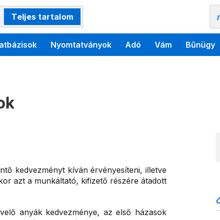
Teljes tartalom
atbázisok
Nyomtatványok
Adó
Vám
Bűnügy
ok
ő kedvezményt kíván érvényesíteni, illetve
kor azt a munkáltató, kifizető részére átadott
evelő anyák kedvezménye, az első házasok