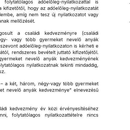
ytatólagos adóelőleg-nyilatkozattal is
kifizetőtől, hogy az adóelőleg-nyilatkozatát
elembe, amíg nem tesz új nyilatkozatot vagy
ának mellőzését.
gosult a családi kedvezményre (családi
égy- vagy több gyermeket nevelő anyák
vont adóelőleg-nyilatkozaton is kérheti e
l, rendszeres bevételt juttató kifizetőjétől.
 gyermeket nevelő anyák kedvezményének
lytatólagos nyilatkozatnak tekinti mindaddig,
sz.
r – a két, három, négy-vagy több gyermeket
et nevelő anyák kedvezménye” elnevezésű
ládi kedvezmény év közi érvényesítéséhez
ni, folytatólagos nyilatkozattételre nincs