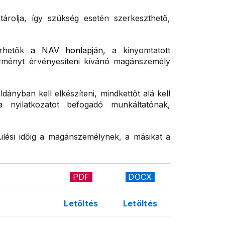
árolja, így szükség esetén szerkeszthető,
lérhetők
a NAV honlapján
, a kinyomtatott
vezményt érvényesíteni kívánó magánszemély
dányban kell elkészíteni, mindkettőt alá kell
 nyilatkozatot befogadó munkáltatónak,
vülési időig a magánszemélynek, a másikat a
PDF
DOCX
Letöltés
Letöltés