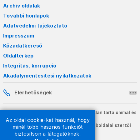
Archív oldalak
További honlapok
Adatvédelmi tájékoztató
Impresszum
Közadatkereső
Oldaltérkép
Integritás, korrupció
Akadálymentesítési nyilatkozatok
Elérhetőségek
A honlapon szereplő információk változatlan tartalommal és
formában szabadon terjeszthetők.
Az oldal cookie-kat használ, hogy
2026 © A Nemzeti Adó- és Vámhivatal weboldalai szerzői
minél több hasznos funkciót
jogvédelem alatt állnak.
biztosítson a látogatóknak.