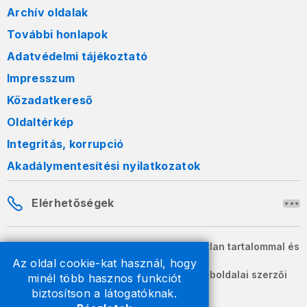
Archív oldalak
További honlapok
Adatvédelmi tájékoztató
Impresszum
Közadatkereső
Oldaltérkép
Integritás, korrupció
Akadálymentesítési nyilatkozatok
Elérhetőségek
A honlapon szereplő információk változatlan tartalommal és
formában szabadon terjeszthetők.
Az oldal cookie-kat használ, hogy
2026 © A Nemzeti Adó- és Vámhivatal weboldalai szerzői
minél több hasznos funkciót
jogvédelem alatt állnak.
biztosítson a látogatóknak.