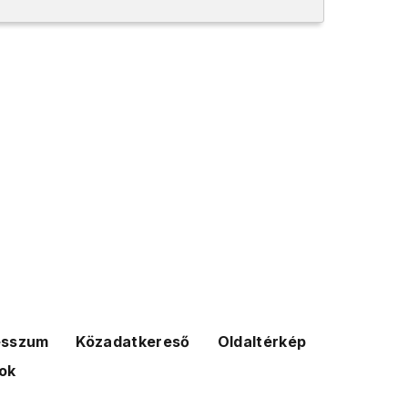
esszum
Közadatkereső
Oldaltérkép
ok