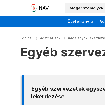
Magánszemélyek
Ügyféliránytű
Ad
Főoldal
Adatbázisok
Adóalanyok lekérdez
Egyéb szerve
Egyéb szervezetek egysz
lekérdezése