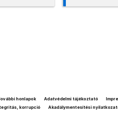
ovábbi honlapok
Adatvédelmi tájékoztató
Impr
tegritás, korrupció
Akadálymentesítési nyilatkozat