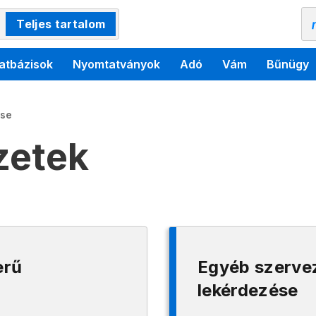
Teljes tartalom
atbázisok
Nyomtatványok
Adó
Vám
Bűnügy
ése
zetek
erű
Egyéb szerve
lekérdezése