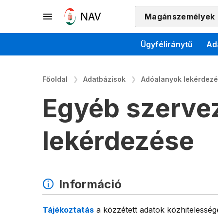
Magánszemélyek
Ügyféliránytű
Ad
Főoldal
Adatbázisok
Adóalanyok lekérdez
Egyéb szerve
lekérdezése
Információ
Tájékoztatás
a közzétett adatok közhitelesség