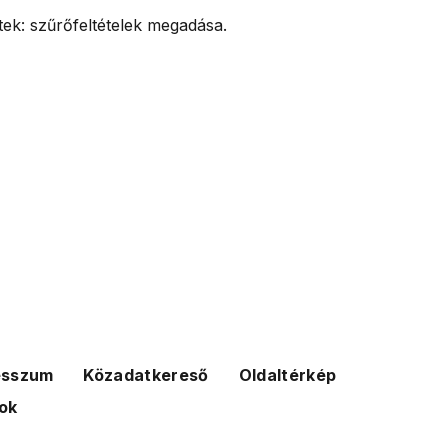
k: szűrőfeltételek megadása.
esszum
Közadatkereső
Oldaltérkép
ok