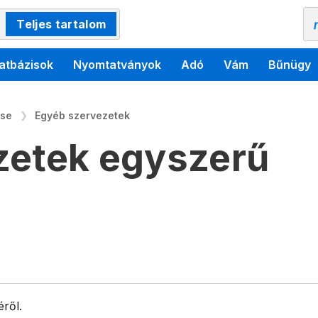
Teljes tartalom
atbázisok
Nyomtatványok
Adó
Vám
Bűnügy
ése
Egyéb szervezetek
zetek egyszerű
éről.