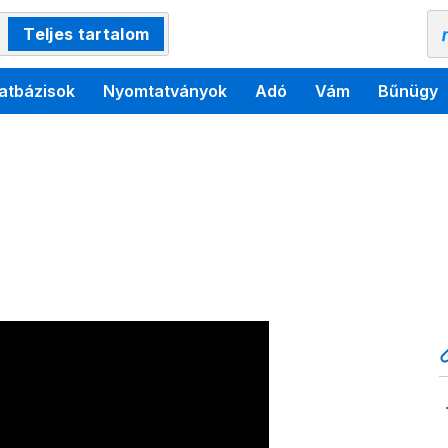
Teljes tartalom
atbázisok
Nyomtatványok
Adó
Vám
Bűnügy