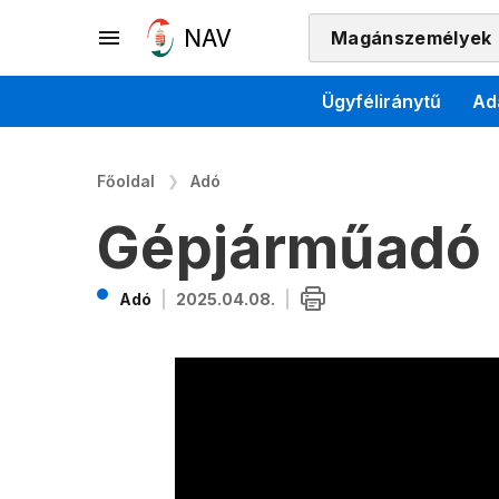
Magánszemélyek
Ügyféliránytű
Ad
Főoldal
Adó
Gépjárműadó
Adó
2025.04.08.