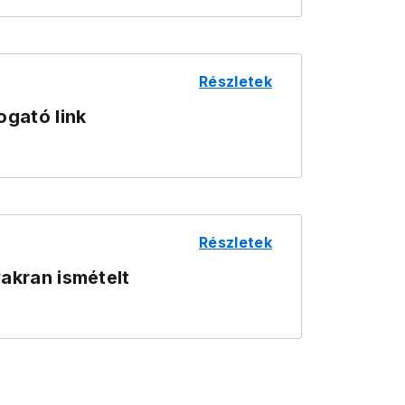
Részletek
gató link
Részletek
akran ismételt