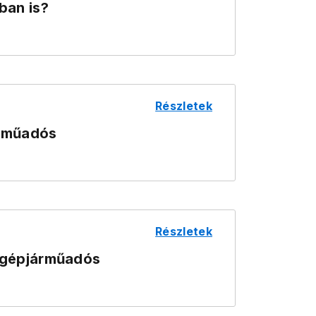
an is?
!
Részletek
árműadós
Részletek
 gépjárműadós