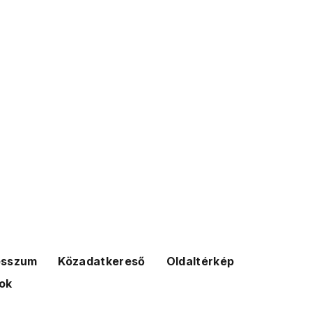
esszum
Közadatkereső
Oldaltérkép
ok