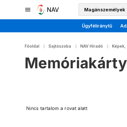
Magánszemélyek
Ügyféliránytű
Ad
Főoldal
Sajtószoba
NAV Híradó
Képek,
Memóriakártya
Nincs tartalom a rovat alatt