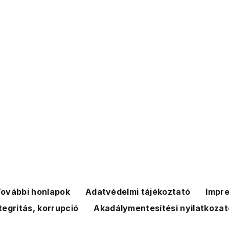
ovábbi honlapok
Adatvédelmi tájékoztató
Impr
tegritás, korrupció
Akadálymentesítési nyilatkozat