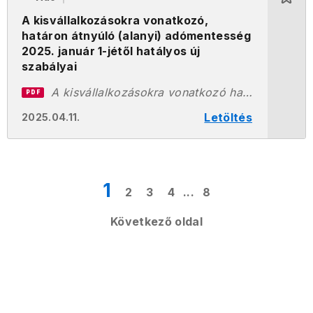
A kisvállalkozásokra vonatkozó,
határon átnyúló (alanyi) adómentesség
2025. január 1-jétől hatályos új
szabályai
A kisvállalkozásokra vonatkozó határon átnyúló alanyi adómentesség 2025 - 18 millió értékhatár VÉGLEGES.pdf
PDF
Letöltés
2025.04.11.
1
2
3
4
...
8
Következő oldal