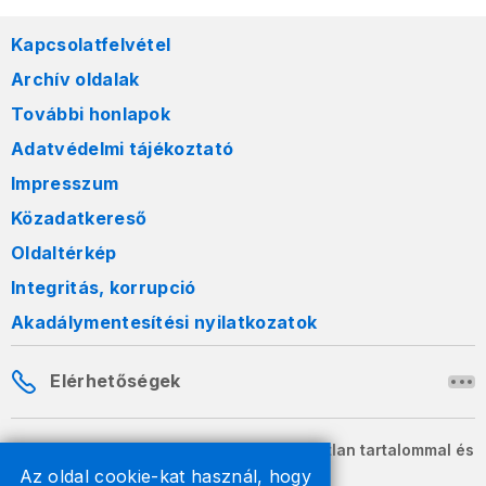
Kapcsolatfelvétel
Archív oldalak
További honlapok
Adatvédelmi tájékoztató
Impresszum
Közadatkereső
Oldaltérkép
Integritás, korrupció
Akadálymentesítési nyilatkozatok
Elérhetőségek
A honlapon szereplő információk változatlan tartalommal és
formában szabadon terjeszthetők.
Az oldal cookie-kat használ, hogy