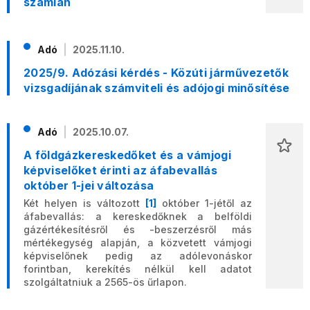
számlán
Adó
2025.11.10.
2025/9. Adózási kérdés - Közúti járművezetők
vizsgadíjának számviteli és adójogi minősítése
Adó
2025.10.07.
A földgázkereskedőket és a vámjogi
képviselőket érinti az áfabevallás
október 1-jei változása
Két helyen is változott
[1]
október 1-jétől az
áfabevallás: a kereskedőknek a belföldi
gázértékesítésről és -beszerzésről más
mértékegység alapján, a közvetett vámjogi
képviselőnek pedig az adólevonáskor
forintban, kerekítés nélkül kell adatot
szolgáltatniuk a 2565-ös űrlapon.