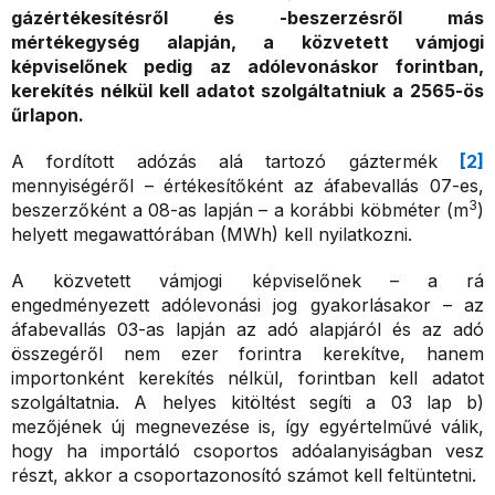
gázértékesítésről és -beszerzésről más
mértékegység alapján, a közvetett vámjogi
képviselőnek pedig az adólevonáskor forintban,
kerekítés nélkül kell adatot szolgáltatniuk a 2565-ös
űrlapon.
A fordított adózás alá tartozó gáztermék
[2]
mennyiségéről – értékesítőként az áfabevallás 07-es,
3
beszerzőként a 08-as lapján – a korábbi köbméter (m
)
helyett megawattórában (MWh) kell nyilatkozni.
A közvetett vámjogi képviselőnek – a rá
engedményezett adólevonási jog gyakorlásakor – az
áfabevallás 03-as lapján az adó alapjáról és az adó
összegéről nem ezer forintra kerekítve, hanem
importonként kerekítés nélkül, forintban kell adatot
szolgáltatnia. A helyes kitöltést segíti a 03 lap b)
mezőjének új megnevezése is, így egyértelművé válik,
hogy ha importáló csoportos adóalanyiságban vesz
részt, akkor a csoportazonosító számot kell feltüntetni.