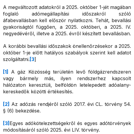
A megváltozott adatokról a 2025. október 1-jét magában
foglaló adómegállapítási időszakról szóló
áfabevallásban kell először nyilatkozni. Tehát, bevallási
gyakoriságtól függően, a 2025. októberi, a 2025. IV.
negyedévéről, illetve a 2025. évről készített bevallásban.
A korábbi bevallási időszakok önellenőrzésekor a 2025.
október 1-je előtt hatályos szabályok szerint kell adatot
szolgáltatni.
[3
]
[1]
A gáz Közösség területén levő földgázrendszeren
vagy bármely más, ilyen rendszerhez kapcsolt
hálózaton keresztüli, belföldön letelepedett adóalany-
kereskedők közötti értékesítés.
[2]
Az adózás rendjéről szóló 2017. évi CL. törvény 54.
§ (6) bekezdése.
[3]
Egyes adókötelezettségekről és egyes adótörvények
módosításáról szóló 2025. évi LIV. törvény. ​