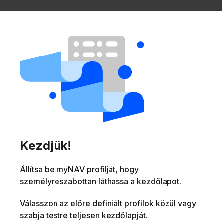
Tájékoztatás az üzemszünetekről
Fontos információk
A PIN-kód kérés lépései (TEL adatlap)
Kezdjük!
Állítsa be myNAV profilját, hogy
Üzemanyagárak
személyreszabottan láthassa a kezdőlapot.
december
november
Válasszon az előre definiált profilok közül vagy
szabja testre teljesen kezdőlapját.