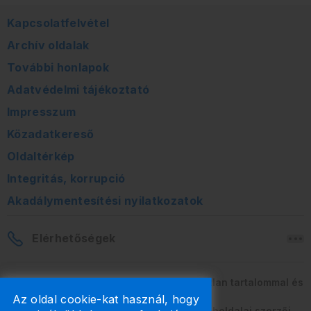
Kapcsolatfelvétel
Archív oldalak
További honlapok
Adatvédelmi tájékoztató
Impresszum
Közadatkereső
Oldaltérkép
Integritás, korrupció
Akadálymentesítési nyilatkozatok
Elérhetőségek
A honlapon szereplő információk változatlan tartalommal és
formában szabadon terjeszthetők.
Az oldal cookie-kat használ, hogy
2026 © A Nemzeti Adó- és Vámhivatal weboldalai szerzői