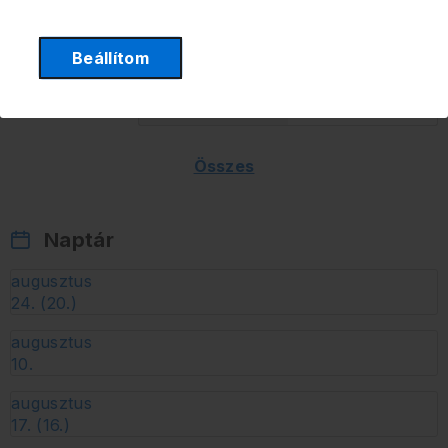
ESZ95
481
Ft/l
481
Ft/l
Gázolaj
691
Ft/l
650
Ft/l
Beállítom
Keverék
481
Ft/l
481
Ft/l
825
Ft/l
748
Ft/l
Autógáz
Összes
Naptár
augusztus
24. (20.)
augusztus
10.
augusztus
17. (16.)