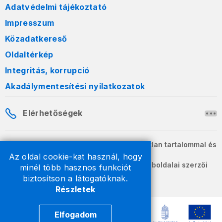
Adatvédelmi tájékoztató
Impresszum
Közadatkereső
Oldaltérkép
Integritás, korrupció
Akadálymentesítési nyilatkozatok
Elérhetőségek
A honlapon szereplő információk változatlan tartalommal és
formában szabadon terjeszthetők.
Az oldal cookie-kat használ, hogy
2026 © A Nemzeti Adó- és Vámhivatal weboldalai szerzői
minél több hasznos funkciót
jogvédelem alatt állnak.
biztosítson a látogatóknak.
Részletek
Elfogadom