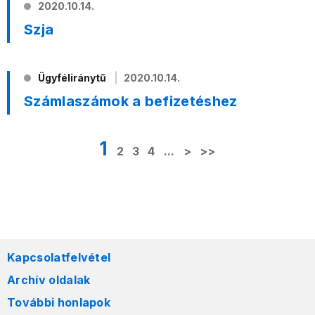
2020.10.14.
Szja
Ügyféliránytű
2020.10.14.
Számlaszámok a befizetéshez
1
2
3
4
...
>
>>
Kapcsolatfelvétel
Archív oldalak
További honlapok