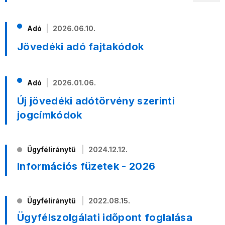
Adó
2026.06.10.
Jövedéki adó fajtakódok
Adó
2026.01.06.
Új jövedéki adótörvény szerinti
jogcímkódok
Ügyféliránytű
2024.12.12.
Információs füzetek - 2026
Ügyféliránytű
2022.08.15.
Ügyfélszolgálati időpont foglalása