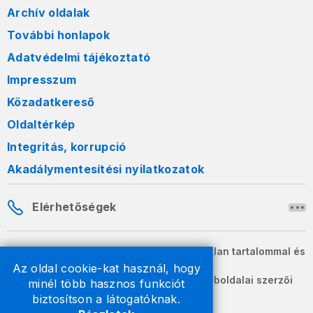
Archív oldalak
További honlapok
Adatvédelmi tájékoztató
Impresszum
Közadatkereső
Oldaltérkép
Integritás, korrupció
Akadálymentesítési nyilatkozatok
Elérhetőségek
A honlapon szereplő információk változatlan tartalommal és
formában szabadon terjeszthetők.
Az oldal cookie-kat használ, hogy
2026 © A Nemzeti Adó- és Vámhivatal weboldalai szerzői
minél több hasznos funkciót
jogvédelem alatt állnak.
biztosítson a látogatóknak.