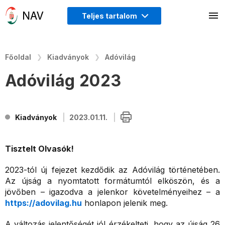
Teljes tartalom
Főoldal
Kiadványok
Adóvilág
Adóvilág 2023
Kiadványok
2023.01.11.
Tisztelt Olvasók!
2023-tól új fejezet kezdődik az Adóvilág történetében.
Az újság a nyomtatott formátumtól elköszön, és a
jövőben – igazodva a jelenkor követelményeihez – a
https://adovilag.hu
honlapon jelenik meg.
A változás jelentőségét jól érzékelteti, hogy az újság 26