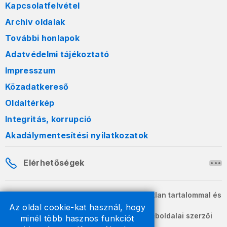
Kapcsolatfelvétel
Archív oldalak
További honlapok
Adatvédelmi tájékoztató
Impresszum
Közadatkereső
Oldaltérkép
Integritás, korrupció
Akadálymentesítési nyilatkozatok
Elérhetőségek
A honlapon szereplő információk változatlan tartalommal és
formában szabadon terjeszthetők.
Az oldal cookie-kat használ, hogy
2026 © A Nemzeti Adó- és Vámhivatal weboldalai szerzői
minél több hasznos funkciót
jogvédelem alatt állnak.