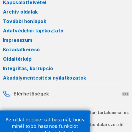
Kapcsolatfelvétel
Archív oldalak
További honlapok
Adatvédelmi tájékoztató
Impresszum
Közadatkereső
Oldaltérkép
Integritás, korrupció
Akadálymentesítési nyilatkozatok
Elérhetőségek
A honlapon szereplő információk változatlan tartalommal és
formában szabadon terjeszthetők.
Az oldal cookie-kat használ, hogy
2026 © A Nemzeti Adó- és Vámhivatal weboldalai szerzői
minél több hasznos funkciót
jogvédelem alatt állnak.