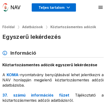
Teljes tartalom
Főoldal
Adatbázisok
Köztartozásmentes adózók
Egyszerű lekérdezés
Információ
Köztartozásmentes adózók egyszerű lekérdezése
A
KOMA
-nyomtatvány benyújtásával lehet jelentkezni a
NAV honlapján megjelenő köztartozásmentes adózói
adatbázisba.
37. számú információs füzet
Tájékoztató a
köztartozásmentes adózói adatbázisról.