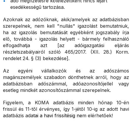
adó megfizetésre kötelezettként nincs lejárt
esedékességű tartozása.
Azoknak az adózóknak, akik/amelyek az adatbázisban
szerepelnek, nem kell "nullás" igazolást bemutatniuk,
ha az igazolás bemutatását egyébként jogszabály írja
elő, továbbá - igazolás helyett - bármely felhasználó
elfogadhatja azt [az adóigazgatási eljárás
részletszabályairól szóló 465/2017. (XII. 28.) Korm.
rendelet 24. § (3) bekezdése].
Az egyéni vállalkozók és az adószámos
magánszemélyek szabadon dönthetnek arról, hogy az
adatbázisban adószámmal, adóazonosítójellel vagy
esetleg mindkét azonosítószámmal szerepelnek.
Figyelem, a KOMA adatbázis minden hónap 10-én
frissül és 11-től érvényes, így 1-jétől 10-ig az adott havi
adatbázis ada
tai
a havi frissítésig
ne
m elérhetőek!