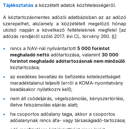
Tájékoztatás
a közzétett adatok közhitelességéről.
A köztartozásmentes adózói adatbázisban az az adózó
szerepelhet, aki/amely a közzétételt megelőző hónap
utolsó napján a következő feltételeknek megfelel [az
adózás rendjéről szóló 2017. évi CL. törvény 260. §]:
nincs a NAV-nál nyilvántartott
5 000 forintot
meghaladó nettó
adótartozása, valamint
30 000
forintot meghaladó adótartozásnak nem minősülő
köztartozása;
az esedékes bevallási és befizetési kötelezettségeit
maradéktalanul teljesíti (erről a KOMA-nyomtatvány
beadásakor nyilatkozni kell);
nem áll csődeljárás, végelszámolás, kényszertörlési,
illetve felszámolási eljárás alatt;
ha csoportos adóalany tagja, akkor a csoportos
adóalanynak nincs áfa- vagy társaságiadó-tartozása;